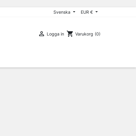
Svenska
EUR €

shopping_cart
Logga in
Varukorg
(0)