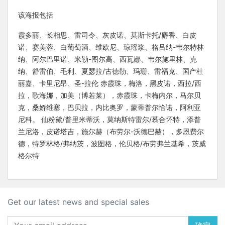
该海报包括
霞多丽、长相思、雷司令、灰皮诺、莫斯卡托/麝香、白皮
诺、赛美蓉、白葡萄酒、维欧尼、琼瑶浆、格吕纳-韦尔特林
纳、阿尔巴里诺、米勒-图尔高、西瓦娜、韦尔施里林、克
纳、舒雷伯、毛利、夏瑟拉/古德勒、玛珊、雷福克、国产杜
丽嘉、卡里尼昂、圣-拉伦 赤霞珠，梅洛，黑皮诺，西拉/西
拉，歌海娜，加美（博若莱），赤霞珠，卡梅内尔，马尔贝
克，桑娇维塞，巴贝拉，内比奥罗，蒙蒂普尔恰诺，阿利亚
尼科。 仙粉黛/普里米蒂沃，莫纳斯特雷尔/慕合怀特，添普
兰尼洛，皮诺塔吉，施尔赫（布劳尔-沃德巴赫），多恩费尔
德，特罗林格/弗纳茨，波图格，伦贝格/布劳弗兰基希，茨威
格尔特
Get our latest news and special sales