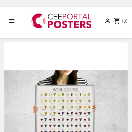


shopping_cart
(0)