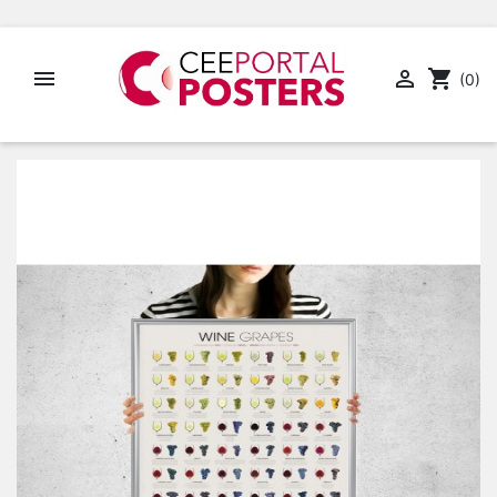


shopping_cart
(0)