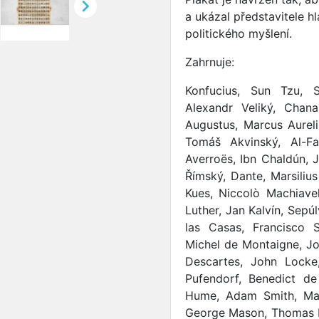

a ukázal představitele h
politického myšlení.
Zahrnuje:
Konfucius, Sun Tzu, So
Alexandr Veliký, Chana
Augustus, Marcus Aureli
Tomáš Akvinský, Al-Far
Averroës, Ibn Chaldún, J
Římský, Dante, Marsiliu
Kues, Niccolò Machiave
Luther, Jan Kalvín, Sepú
las Casas, Francisco S
Michel de Montaigne, Jo
Descartes, John Locke
Pufendorf, Benedict de
Hume, Adam Smith, Mar
George Mason, Thomas P