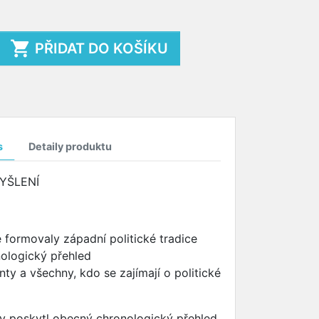

PŘIDAT DO KOŠÍKU
s
Detaily produktu
YŠLENÍ
é formovaly západní politické tradice
nologický přehled
nty a všechny, kdo se zajímají o politické
by poskytl obecný chronologický přehled