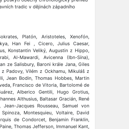
lavních tradic v dějinách západního
krates, Platón, Aristoteles, Xenofón,
kya, Han Fei , Cicero, Julius Caesar,
us, Konstantin Veliký, Augustin z Hippo,
abi, Al-Mawardi, Avicenna (Ibn-Sína),
an ze Salisbury, Baroni krále Jana, Giles
s z Padovy, Vilém z Ockhamu, Mikuláš z
lli, Jean Bodin, Thomas Hobbes, Martin
lveda, Francisco de Vitoria, Bartolomé de
uárez, Alberico Gentili, Hugo Grotius,
hannes Althusius, Baltasar Gracián, René
, Jean-Jacques Rousseau, Samuel von
 Spinoza, Montesquieu, Voltaire, David
quis de Condorcet, Benjamin Franklin,
aine, Thomas Jefferson, Immanuel Kant,