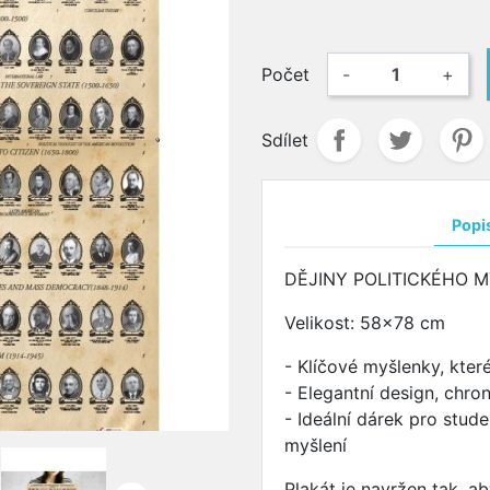
Počet
-
+
Sdílet
Popi
DĚJINY POLITICKÉHO M
Velikost: 58x78 cm
- Klíčové myšlenky, kter
- Elegantní design, chro
- Ideální dárek pro stude
myšlení
Plakát je navržen tak, a