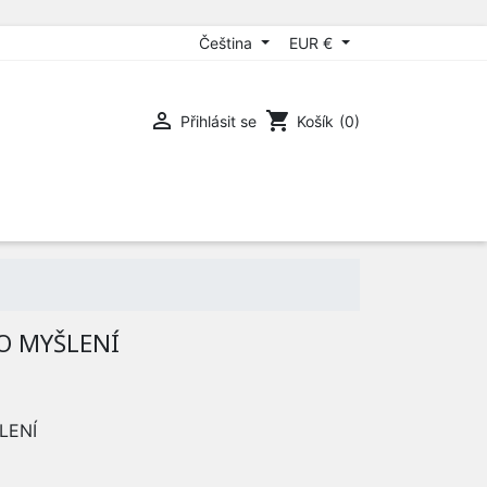
Čeština
EUR €

shopping_cart
Přihlásit se
Košík
(0)
O MYŠLENÍ
LENÍ