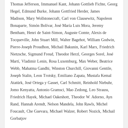
Thomas Jefferson, Immanuel Kant, Johann Gottlieb Fichte, Georg
Hegel, Edmund Burke, Johann Gottfried Herder, James
Madison, Mary Wollstonecraft, Carl von Clausewitz, Napoleon
Bonaparte, Simón Bolívar, José María Luis Mora, Jeremy
Bentham, Henri de Saint-Simon, Auguste Comte, Alexis de
Tocqueville, John Stuart Mill, Walter Bagehot, William Godwin,
Pierre-Joseph Proudhon, Michail Bakunin, Karl Marx, Friedrich
Nietzsche, Sigmund Freud, Theodor Herzl, Georges Sorel, José
Martí, Vladimir Lenin, Rosa Luxemburg, Max Weber, Beatrice
Webb, Mahatma Gandhi, Winston Churchill, Giovanni Gentile,
Joseph Stalin, Leon Trotsky, Emiliano Zapata, Mustafa Kemal
Atatürk, José Ortega y Gasset, Carl Schmitt, Reinhold Niebuhr,
Jomo Kenyatta, Antonio Gramsci, Mao Zedong, Leo Strauss,
Friedrich Hayek, Michael Oakeshott, Theodor W. Adorno, Ayn
Rand, Hannah Arendt, Nelson Mandela, John Rawls, Michel
Foucault, Che Guevara, Michael Walzer, Robert Nozick, Michail
Gorbatjov