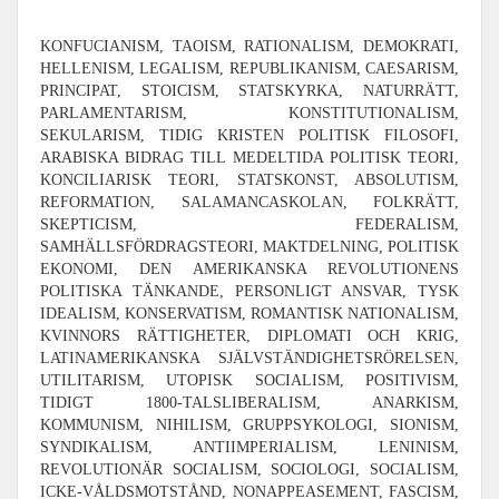
KONFUCIANISM, TAOISM, RATIONALISM, DEMOKRATI,
HELLENISM, LEGALISM, REPUBLIKANISM, CAESARISM,
PRINCIPAT, STOICISM, STATSKYRKA, NATURRÄTT,
PARLAMENTARISM, KONSTITUTIONALISM,
SEKULARISM, TIDIG KRISTEN POLITISK FILOSOFI,
ARABISKA BIDRAG TILL MEDELTIDA POLITISK TEORI,
KONCILIARISK TEORI, STATSKONST, ABSOLUTISM,
REFORMATION, SALAMANCASKOLAN, FOLKRÄTT,
SKEPTICISM, FEDERALISM,
SAMHÄLLSFÖRDRAGSTEORI, MAKTDELNING, POLITISK
EKONOMI, DEN AMERIKANSKA REVOLUTIONENS
POLITISKA TÄNKANDE, PERSONLIGT ANSVAR, TYSK
IDEALISM, KONSERVATISM, ROMANTISK NATIONALISM,
KVINNORS RÄTTIGHETER, DIPLOMATI OCH KRIG,
LATINAMERIKANSKA SJÄLVSTÄNDIGHETSRÖRELSEN,
UTILITARISM, UTOPISK SOCIALISM, POSITIVISM,
TIDIGT 1800-TALSLIBERALISM, ANARKISM,
KOMMUNISM, NIHILISM, GRUPPSYKOLOGI, SIONISM,
SYNDIKALISM, ANTIIMPERIALISM, LENINISM,
REVOLUTIONÄR SOCIALISM, SOCIOLOGI, SOCIALISM,
ICKE-VÅLDSMOTSTÅND, NONAPPEASEMENT, FASCISM,