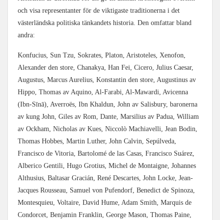
och visa representanter för de viktigaste traditionerna i det
västerländska politiska tänkandets historia. Den omfattar bland
andra:
Konfucius, Sun Tzu, Sokrates, Platon, Aristoteles, Xenofon,
Alexander den store, Chanakya, Han Fei, Cicero, Julius Caesar,
Augustus, Marcus Aurelius, Konstantin den store, Augustinus av
Hippo, Thomas av Aquino, Al-Farabi, Al-Mawardi, Avicenna
(Ibn-Sīnā), Averroës, Ibn Khaldun, John av Salisbury, baronerna
av kung John, Giles av Rom, Dante, Marsilius av Padua, William
av Ockham, Nicholas av Kues, Niccolò Machiavelli, Jean Bodin,
Thomas Hobbes, Martin Luther, John Calvin, Sepúlveda,
Francisco de Vitoria, Bartolomé de las Casas, Francisco Suárez,
Alberico Gentili, Hugo Grotius, Michel de Montaigne, Johannes
Althusius, Baltasar Gracián, René Descartes, John Locke, Jean-
Jacques Rousseau, Samuel von Pufendorf, Benedict de Spinoza,
Montesquieu, Voltaire, David Hume, Adam Smith, Marquis de
Condorcet, Benjamin Franklin, George Mason, Thomas Paine,