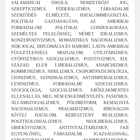
SALAMANCAI ISKOLA, NEMZETKÖZI JOG,
SZKEPTICIZMUS, FÖDERALIZMUS, TÁRSADALMI
SZERZŐDÉS ELMÉLETE, HATALOMMEGOSZTÁS,
POLITIKAI GAZDASÁGTAN, AZ AMERIKAI
FORRADALOM POLITIKAI GONDOLKODÁSA,
SZEMÉLYES FELELŐSSÉG, NÉMET IDEALIZMUS,
KONZERVATIVIZMUS, ROMANTIKUS NACIONALIZMUS,
NŐK JOGAI, DIPLOMÁCIA ÉS HÁBORÚ, LATIN-AMERIKAI
FÜGGETLENSÉGI MOZGALOM, UTILITARIZMUS,
UTÓPISZTIKUS SZOCIALIZMUS, POZITIVIZMUS, XIX.
SZÁZAD ELEJI LIBERALIZMUS, ANARCHIZMUS,
KOMMUNIZMUS, NIHILIZMUS, CSOPORTPSZICHOLÓGIA,
CIONIZMUS, SZINDIKALIZMUS, ANTIIMPERIALIZMUS,
LENINIZMUS, FORRADALMI SZOCIALIZMUS,
SZOCIOLÓGIA, SZOCIALIZMUS, ERŐSZAKMENTES
ELLENÁLLÁS, MEG NEM ENGEDMÉNYEZÉS, FASIZMUS,
ÁLLAMSZOCIALIZMUS, FÖLDREFORM, KEMALISTA
NACIONALIZMUS, PRAGMATIZMUS, BÍRÓSÁGON
KÍVÜLI HATALOM, KERESZTÉNY REALIZMUS,
POSZTKOLONIALIZMUS, NEOLIBERALIZMUS,
OBJEKTIVIZMUS, ANTITOTALITARIZMUS, FAJI
EGYENLŐSÉG, TÁRSADALMI IGAZSÁGOSSÁG,