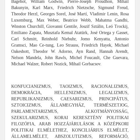
Bagehot, William Godwin, Pierre-Joseph Proudhon, Mihail
Bakunyin, Karl Marx, Friedrich Nietzsche, Sigmund Freud,
Theodor Herzl, Georges Sorel, José Martí, Vladimir Lenin, Rosa
Luxemburg, Max Weber, Beatrice Webb, Mahatma Gandhi,
Winston Churchill, Giovanni Gentile, Joszif Sztálin, Leó Trockij,
Emiliano Zapata, Musztafa Kemal Atatürk, José Ortega y Gasset,
Carl Schmitt, Reinhold Niebuhr, Jomo Kenyatta, Antonio
Gramsci, Mao Ce-tung, Leo Strauss, Friedrich Hayek, Michael
Oakeshott, Theodor W. Adorno, Ayn Rand, Hannah Arendt,
Nelson Mandela, John Rawls, Michel Foucault, Che Guevara,
Michael Walzer, Robert Nozick, Mihail Gorbacsov.
KONFUCIANIZMUS, TAOIZMUS, RACIONALIZMUS,
DEMOKRÁCIA, HELLENIZMUS, LEGALIZMUS,
REPUBLIKANIZMUS, CAESARIZMUS, PRINCIPÁTUS,
SZTOICIZMUS, ÁLLAMEGYHÁZ, TERMÉSZETJOG,
PARLAMENTARIZMUS, ALKOTMÁNYOSSÁG,
SZEKULARIZMUS, KORAI KERESZTÉNY POLITIKAI
FILOZÓFIA, ARAB HOZZÁJÁRULÁSOK A KÖZÉPKORI
POLITIKAI ELMÉLETHEZ, KONCILIÁRIUS ELMÉLET,
ÁLLAMELMÉLET, ABSZOLUTIZMUS, REFORMÁCIÓ,