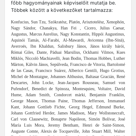
főbb hagyományainak képviselőit mutatja be.
Többek között a következőket tartalmazza:
Konfucius, Sun Tzu, Szókratész, Platón, Arisztotelész, Xenophón,
Nagy Sándor, Chanakya, Han Fei , Cicero, Julius Caesar,
Augustus, Marcus Aurelius, Nagy Konstantin, Hippói Augustinus,
Aquinói Tamás, Al-Farabi, Al-Mawardi, Avicenna (Ibn-Sīnā),
Averroës, Ibn Khaldun, Salisbury János, János király bárói,
Római Giles, Dante, Páduai Marsilius, Ockhami Vilmos, Kues
Miklós, Niccolò Machiavelli, Jean Bodin, Thomas Hobbes, Luther
Márton, Kálvin János, Sepúlveda, Francisco de Vitoria, Bartolomé
de las Casas, Francisco Suárez, Alberico Gentili, Hugo Grotius,
Michel de Montaigne, Johannes Althusius, Baltasar Gracián, René
Descartes, John Locke, Jean-Jacques Rousseau, Samuel von
Pufendorf, Benedict de Spinoza, Montesquieu, Voltaire, David
Hume, Adam Smith, Condorcet márki, Benjamin Franklin,
George Mason, Thomas Paine, Thomas Jefferson, Immanuel
Kant, Johann Gottlieb Fichte, Georg Hegel, Edmund Burke,
Johann Gottfried Herder, James Madison, Mary Wollstonecraft,
Carl von Clausewitz, Bonaprte Napóleon, Simón Bolívar, José
María Luis Mora, Jeremy Bentham, Henri de Saint-Simon,
Auguste Comte, Alexis de Tocqueville, John Stuart Mill, Walter