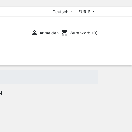
Deutsch
EUR €

shopping_cart
Anmelden
Warenkorb
(0)
N