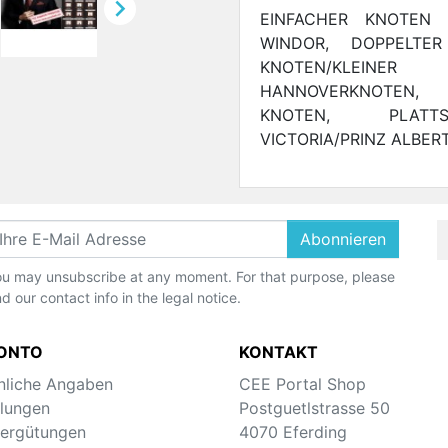

EINFACHER KNOTEN /
WINDOR, DOPPELTE
KNOTEN/KLEINE
HANNOVERKNOTEN,
KNOTEN, PLATTSB
VICTORIA/PRINZ ALBER
Abonnieren
u may unsubscribe at any moment. For that purpose, please
nd our contact info in the legal notice.
KONTO
KONTAKT
nliche Angaben
CEE Portal Shop
llungen
Postguetlstrasse 50
ergütungen
4070 Eferding