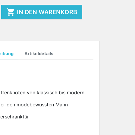

IN DEN WARENKORB
eibung
Artikeldetails
attenknoten von klassisch bis modern
fuer den modebewussten Mann
derschranktür