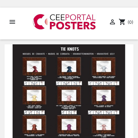


shopping_cart
(0)