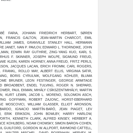
BÉ FARIA, JOHANN FRIEDRICH HERBART, SØREN
N, FRANCIS GALTON, JEAN-MARTIN CHARCOT, EMIL
ILLIAM JAMES, GRANVILLE STANLEY HALL, HERMANN
RE JANET, IVAN P. PAVLOV, EDWARD L. THORNDIKE, JOHN
MAN, EDWIN RAY GUTHRIE, ZING-YANG KUO, KARL S.
RHUS F. SKINNER, JOSEPH WOLPE, SIGMUND FREUD,
NIE KLEIN, KAREN HORNEY, ANNA FREUD, FRITZ PERLS,
CKSON, JACQUES LACAN, ERICH FROMM, CARL ROGERS,
FRANKL, ROLLO MAY, ALBERT ELLIS, VIRGINIA SATIR,
AING, BORIS CYRULNIK, WOLFGANG KÖHLER, BLUMA
ROME BRUNER, LEON FESTINGER, GEORGE ARMITAGE
LD BROADBENT, ENDEL TULVING, ROGER N. SHEPARD,
ER, PAUL EKMAN, MIHÁLY CSÍKSZENTMIHÁLYI, MARTIN
BON, KURT LEWIN, JACOB L. MORENO, SOLOMON ASCH,
VING GOFFMAN, ROBERT ZAJONC, HORST-EBERHARD
E MOSCOVICI, WILLIAM GLASSER, ELLIOT ARONSON,
BARDO, IGNACIO MARTÍN-BARÓ, JEAN PIAGET, LEV
M, ERIK ERIKSON, JOHN BOWLBY, HARRY HARLOW,
WORTH, KENNETH CLARK, ALFRED KINSEY, HERBERT A.
ENCE KOHLBERG, NOAM CHOMSKY, SIMON BARON-COHEN,
UL GUILFORD, GORDON W. ALLPORT, RAYMOND CATTELL,
DA, WALTER MISCHEL, DAVID ROSENHAN, HERVEY M.