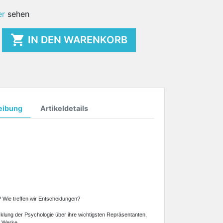
er
sehen

IN DEN WARENKORB
eibung
Artikeldetails
 Wie treffen wir Entscheidungen?
cklung der Psychologie über ihre wichtigsten Repräsentanten,
d Werke.