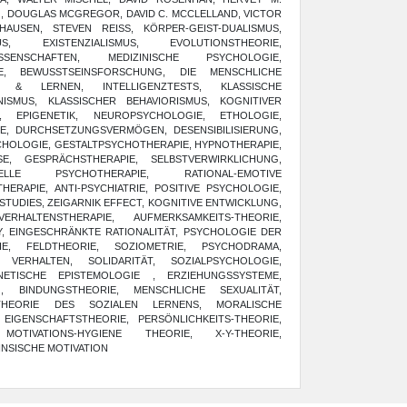
, DOUGLAS MCGREGOR, DAVID C. MCCLELLAND, VICTOR
USEN, STEVEN REISS, KÖRPER-GEIST-DUALISMUS,
S, EXISTENZIALISMUS, EVOLUTIONSTHEORIE,
SSENSCHAFTEN, MEDIZINISCHE PSYCHOLOGIE,
IE, BEWUSSTSEINSFORSCHUNG, DIE MENSCHLICHE
S & LERNEN, INTELLIGENZTESTS, KLASSISCHE
NISMUS, KLASSISCHER BEHAVIORISMUS, KOGNITIVER
E, EPIGENETIK, NEUROPSYCHOLOGIE, ETHOLOGIE,
E, DURCHSETZUNGSVERMÖGEN, DESENSIBILISIERUNG,
CHOLOGIE, GESTALTPSYCHOTHERAPIE, HYPNOTHERAPIE,
E, GESPRÄCHSTHERAPIE, SELBSTVERWIRKLICHUNG,
IELLE PSYCHOTHERAPIE, RATIONAL-EMOTIVE
HERAPIE, ANTI-PSYCHIATRIE, POSITIVE PSYCHOLOGIE,
TUDIES, ZEIGARNIK EFFECT, KOGNITIVE ENTWICKLUNG,
RHALTENSTHERAPIE, AUFMERKSAMKEITS-THEORIE,
, EINGESCHRÄNKTE RATIONALITÄT, PSYCHOLOGIE DER
IE, FELDTHEORIE, SOZIOMETRIE, PSYCHODRAMA,
 VERHALTEN, SOLIDARITÄT, SOZIALPSYCHOLOGIE,
NETISCHE EPISTEMOLOGIE , ERZIEHUNGSSYSTEME,
, BINDUNGSTHEORIE, MENSCHLICHE SEXUALITÄT,
 THEORIE DES SOZIALEN LERNENS, MORALISCHE
EIGENSCHAFTSTHEORIE, PERSÖNLICHKEITS-THEORIE,
OTIVATIONS-HYGIENE THEORIE, X-Y-THEORIE,
INSISCHE MOTIVATION