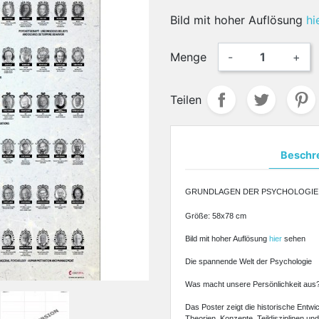
Bild mit hoher Auflösung
hi
Menge
-
+
Teilen
Beschr
GRUNDLAGEN DER PSYCHOLOGIE
Größe: 58x78 cm
Bild mit hoher Auflösung
hier
sehen
Die spannende Welt der Psychologie
Was macht unsere Persönlichkeit aus?
Das Poster zeigt die historische Entwi
Theorien, Konzepte, Teildisziplinen un