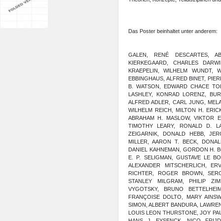
Das Poster beinhaltet unter anderem:
GALEN, RENÉ DESCARTES, AB
KIERKEGAARD, CHARLES DARWI
KRAEPELIN, WILHELM WUNDT, W
EBBINGHAUS, ALFRED BINET, PIER
B. WATSON, EDWARD CHACE TOL
LASHLEY, KONRAD LORENZ, BUR
ALFRED ADLER, CARL JUNG, MELA
WILHELM REICH, MILTON H. ERI
ABRAHAM H. MASLOW, VIKTOR E. 
TIMOTHY LEARY, RONALD D. L
ZEIGARNIK, DONALD HEBB, JE
MILLER, AARON T. BECK, DONA
DANIEL KAHNEMAN, GORDON H. BOW
E. P. SELIGMAN, GUSTAVE LE 
ALEXANDER MITSCHERLICH, ER
RICHTER, ROGER BROWN, SERG
STANLEY MILGRAM, PHILIP ZIM
VYGOTSKY, BRUNO BETTELHEI
FRANÇOISE DOLTO, MARY AINS
SIMON, ALBERT BANDURA, LAWR
LOUIS LEON THURSTONE, JOY PA
HANS J. EYSENCK, NICO FRIJ