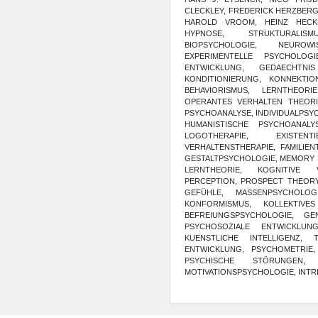
CLECKLEY, FREDERICK HERZBERG
HAROLD VROOM, HEINZ HECKHA
HYPNOSE, STRUKTURALISMU
BIOPSYCHOLOGIE, NEUROWI
EXPERIMENTELLE PSYCHOLOG
ENTWICKLUNG, GEDAECHTNI
KONDITIONIERUNG, KONNEKTIO
BEHAVIORISMUS, LERNTHEORI
OPERANTES VERHALTEN THEORI
PSYCHOANALYSE, INDIVIDUALPSY
HUMANISTISCHE PSYCHOANALYS
LOGOTHERAPIE, EXISTENT
VERHALTENSTHERAPIE, FAMILIENT
GESTALTPSYCHOLOGIE, MEMORY S
LERNTHEORIE, KOGNITIVE VE
PERCEPTION, PROSPECT THEORY
GEFÜHLE, MASSENPSYCHOLOG
KONFORMISMUS, KOLLEKTIVES
BEFREIUNGSPSYCHOLOGIE, GE
PSYCHOSOZIALE ENTWICKLUNG
KUENSTLICHE INTELLIGENZ,
ENTWICKLUNG, PSYCHOMETRIE, 
PSYCHISCHE STÖRUNGEN, M
MOTIVATIONSPSYCHOLOGIE, INTR