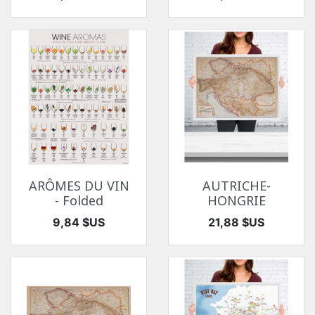
ARÔMES DU VIN
AUTRICHE-
- Folded
HONGRIE
Prix
Prix
9,84 $US
21,88 $US