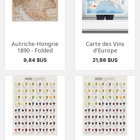
Autriche-Hongrie
Carte des Vins
1890 - Folded
d'Europe
Prix
Prix
9,84 $US
21,88 $US