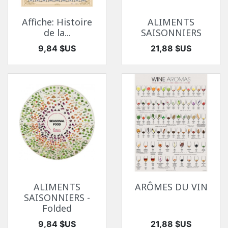
Affiche: Histoire
ALIMENTS
de la...
SAISONNIERS
Prix
Prix
9,84 $US
21,88 $US
ALIMENTS
ARÔMES DU VIN
SAISONNIERS -
Folded
Prix
Prix
9,84 $US
21,88 $US