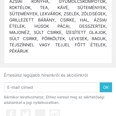
ÁZSIAI KONYHA, GYÜMÖLCSKOMPÓTOK,
KOKTÉLOK, TEA, KÁVÉ, SÜTEMÉNYEK,
SÜTEMÉNYEK, LEKVÁROK, ZSELÉK, ZÖLDSÉGEK,
GRILLEZETT BÁRÁNY, CSIRKE, HAL, ÁZSIAI
ÉTELEK, HÚSOK PÁCAI, DESSZERTEK,
MAJONÉZ, SÜLT CSIRKE, ÍZESÍTETT OLAJOK,
SÜLT CSIRKE, PÖRKÖLTEK, LEVESEK, RAGUK,
TEJSZÍNNEL VAGY TEJJEL FŐTT ÉTELEK,
PÉKÁRUK
Értesülsz legújabb híreinkről és akcióinkról
OK
Bármikor leiratkozhatsz. Ehhez keresd meg az elérhetőségi
adatainkat a jogi nyilatkozatban.