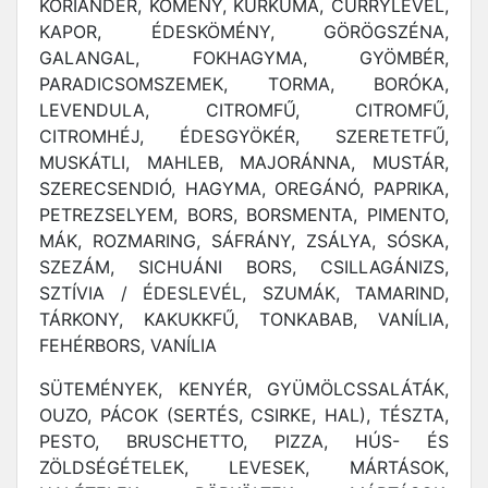
KORIANDER, KÖMÉNY, KURKUMA, CURRYLEVÉL,
KAPOR, ÉDESKÖMÉNY, GÖRÖGSZÉNA,
GALANGAL, FOKHAGYMA, GYÖMBÉR,
PARADICSOMSZEMEK, TORMA, BORÓKA,
LEVENDULA, CITROMFŰ, CITROMFŰ,
CITROMHÉJ, ÉDESGYÖKÉR, SZERETETFŰ,
MUSKÁTLI, MAHLEB, MAJORÁNNA, MUSTÁR,
SZERECSENDIÓ, HAGYMA, OREGÁNÓ, PAPRIKA,
PETREZSELYEM, BORS, BORSMENTA, PIMENTO,
MÁK, ROZMARING, SÁFRÁNY, ZSÁLYA, SÓSKA,
SZEZÁM, SICHUÁNI BORS, CSILLAGÁNIZS,
SZTÍVIA / ÉDESLEVÉL, SZUMÁK, TAMARIND,
TÁRKONY, KAKUKKFŰ, TONKABAB, VANÍLIA,
FEHÉRBORS, VANÍLIA
SÜTEMÉNYEK, KENYÉR, GYÜMÖLCSSALÁTÁK,
OUZO, PÁCOK (SERTÉS, CSIRKE, HAL), TÉSZTA,
PESTO, BRUSCHETTO, PIZZA, HÚS- ÉS
ZÖLDSÉGÉTELEK, LEVESEK, MÁRTÁSOK,