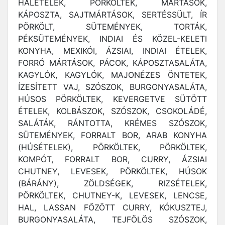
HALÉTELEK, PÖRKÖLTEK, MÁRTÁSOK,
KÁPOSZTA, SAJTMÁRTÁSOK, SERTÉSSÜLT, ÍR
PÖRKÖLT, SÜTEMÉNYEK, TORTÁK,
PÉKSÜTEMÉNYEK, INDIAI ÉS KÖZEL-KELETI
KONYHA, MEXIKÓI, ÁZSIAI, INDIAI ÉTELEK,
FORRÓ MÁRTÁSOK, PÁCOK, KÁPOSZTASALÁTA,
KAGYLÓK, KAGYLÓK, MAJONÉZES ÖNTETEK,
ÍZESÍTETT VAJ, SZÓSZOK, BURGONYASALÁTA,
HÚSOS PÖRKÖLTEK, KEVERGETVE SÜTÖTT
ÉTELEK, KOLBÁSZOK, SZÓSZOK, CSOKOLÁDÉ,
SALÁTÁK, RÁNTOTTA, KRÉMES SZÓSZOK,
SÜTEMÉNYEK, FORRALT BOR, ARAB KONYHA
(HÚSÉTELEK), PÖRKÖLTEK, PÖRKÖLTEK,
KOMPÓT, FORRALT BOR, CURRY, ÁZSIAI
CHUTNEY, LEVESEK, PÖRKÖLTEK, HÚSOK
(BÁRÁNY), ZÖLDSÉGEK, RIZSÉTELEK,
PÖRKÖLTEK, CHUTNEY-K, LEVESEK, LENCSE,
HAL, LASSAN FŐZÖTT CURRY, KÓKUSZTEJ,
BURGONYASALÁTA, TEJFÖLÖS SZÓSZOK,