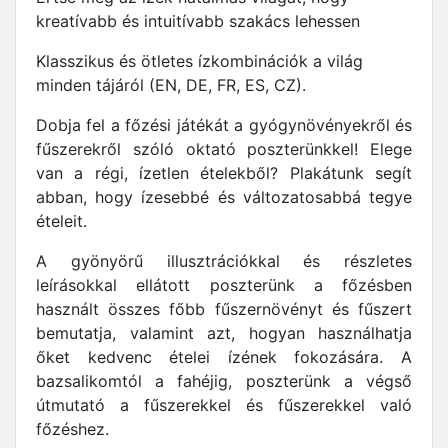
kreatívabb és intuitívabb szakács lehessen
Klasszikus és ötletes ízkombinációk a világ
minden tájáról (EN, DE, FR, ES, CZ).
Dobja fel a főzési játékát a gyógynövényekről és
fűszerekről szóló oktató poszterünkkel! Elege
van a régi, ízetlen ételekből? Plakátunk segít
abban, hogy ízesebbé és változatosabbá tegye
ételeit.
A gyönyörű illusztrációkkal és részletes
leírásokkal ellátott poszterünk a főzésben
használt összes főbb fűszernövényt és fűszert
bemutatja, valamint azt, hogyan használhatja
őket kedvenc ételei ízének fokozására. A
bazsalikomtól a fahéjig, poszterünk a végső
útmutató a fűszerekkel és fűszerekkel való
főzéshez.