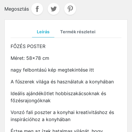
Megosztás
Leírás
Termék részletei
FŐZÉS POSTER
Méret: 58x78 cm
nagy felbontású kép megtekintése itt
A fűszerek világa és használatuk a konyhában
Ideális ajándékötlet hobbiszakácsoknak és
főzésrajongóknak
Vonzó fali poszter a konyhai kreativitáshoz és
inspirációhoz a konyhában
Értse meg az ízek hatalmas világát, hogy