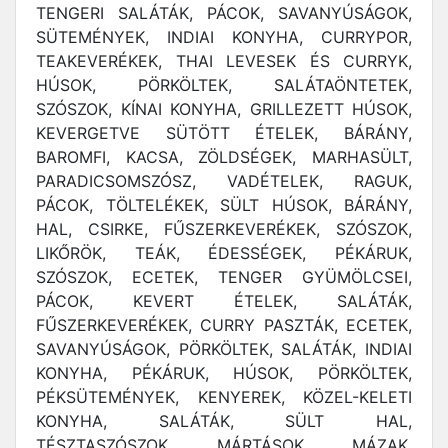
TENGERI SALÁTÁK, PÁCOK, SAVANYÚSÁGOK,
SÜTEMÉNYEK, INDIAI KONYHA, CURRYPOR,
TEAKEVERÉKEK, THAI LEVESEK ÉS CURRYK,
HÚSOK, PÖRKÖLTEK, SALÁTAÖNTETEK,
SZÓSZOK, KÍNAI KONYHA, GRILLEZETT HÚSOK,
KEVERGETVE SÜTÖTT ÉTELEK, BÁRÁNY,
BAROMFI, KACSA, ZÖLDSÉGEK, MARHASÜLT,
PARADICSOMSZÓSZ, VADÉTELEK, RAGUK,
PÁCOK, TÖLTELÉKEK, SÜLT HÚSOK, BÁRÁNY,
HAL, CSIRKE, FŰSZERKEVERÉKEK, SZÓSZOK,
LIKŐRÖK, TEÁK, ÉDESSÉGEK, PÉKÁRUK,
SZÓSZOK, ECETEK, TENGER GYÜMÖLCSEI,
PÁCOK, KEVERT ÉTELEK, SALÁTÁK,
FŰSZERKEVERÉKEK, CURRY PASZTÁK, ECETEK,
SAVANYÚSÁGOK, PÖRKÖLTEK, SALÁTÁK, INDIAI
KONYHA, PÉKÁRUK, HÚSOK, PÖRKÖLTEK,
PÉKSÜTEMÉNYEK, KENYEREK, KÖZEL-KELETI
KONYHA, SALÁTÁK, SÜLT HAL,
TÉSZTASZÓSZOK, MÁRTÁSOK, MÁZAK,