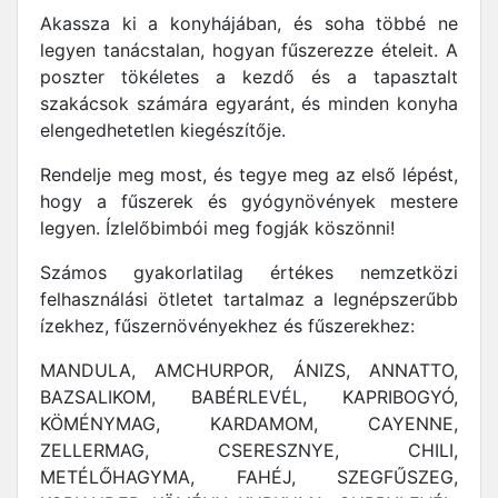
Akassza ki a konyhájában, és soha többé ne
legyen tanácstalan, hogyan fűszerezze ételeit. A
poszter tökéletes a kezdő és a tapasztalt
szakácsok számára egyaránt, és minden konyha
elengedhetetlen kiegészítője.
Rendelje meg most, és tegye meg az első lépést,
hogy a fűszerek és gyógynövények mestere
legyen. Ízlelőbimbói meg fogják köszönni!
Számos gyakorlatilag értékes nemzetközi
felhasználási ötletet tartalmaz a legnépszerűbb
ízekhez, fűszernövényekhez és fűszerekhez:
MANDULA, AMCHURPOR, ÁNIZS, ANNATTO,
BAZSALIKOM, BABÉRLEVÉL, KAPRIBOGYÓ,
KÖMÉNYMAG, KARDAMOM, CAYENNE,
ZELLERMAG, CSERESZNYE, CHILI,
METÉLŐHAGYMA, FAHÉJ, SZEGFŰSZEG,