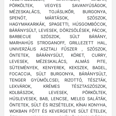
PÖRKÖLTEK, VEGYES SAVANYÚSÁGOK,
MÉZESKALÁCS, TOJÁSLIKŐR, BURGONYA,
SPENÓT, MÁRTÁSOK, SZÓSZOK,
HAGYMAKARIKÁK, SPAGETTI, HÚSGOMBÓCOK,
BÁRÁNYSÜLT, LEVESEK, DÖRZSÖLÉSEK, PÁCOK,
BARBECUE SZÓSZOK, SÜLT BÁRÁNY,
MARHAHÚS STROGANOFF, GRILLEZETT HAL,
UNIVERZÁLIS ASZTALI FŰSZER , SZÓSZOK,
ÖNTETEK, BÁRÁNYSÜLT, KÖRET, CURRY,
LEVESEK, MÉZESKALÁCS, ALMÁS PITE,
SÜTEMÉNYEK, KENYEREK, KEKSZEK, BAGEL,
FOCACCIA, SÜLT BURGONYA, BÁRÁNYSÜLT,
TENGER GYÜMÖLCSEI, RIZOTTÓ, TÉSZTÁK,
LEKVÁROK, KRÉMES TÉSZTASZÓSZOK,
KOLBÁSZOK, LEVESEK, PÖRKÖLTEK,
HÚSLEVESEK, BAB, LENCSE, MELEG SALÁTÁK,
ÖNTETEK, SÜLT ÉS RIZSÉTELEK, KÍNAI KONYHA,
WOKBAN FŐTT ÉS KEVERGETVE SÜLT ÉTELEK,