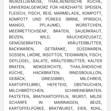
WURZELGEMÜSE, THAILAENDISCHE KÜCHE,
UNIVERSALGEWÜRZ FÜR HERZHAFTE SPEISEN,
FLEISCH, FISCH, REIS, MARMELADE, KOMPOTT,
KOMPOTT UND PÜREES (BIRNE, PFIRSICH,
MANGO, PFLAUME), WÜRSTCHEN,
MEERRETTICHSENF, BRATEN, SAUERKRAUT,
BEIZEN, WILD, RÄUCHERZUSATZ,
GEMÜSEBRATEN, KRÄUTERBUTTER,
BACKWAREN, GETRÄNKE, SÜSSWAREN,
SOSSEN, LIKÖRE, RISOTTOS, TEIGWAREN, FISCH,
GEFLÜGEL, SALATE, KRÄUTERBUTTER, KALTER
BRATEN, WOKGERICHTE, THAILÄNDISCHE
KÜCHE, HACKBRATEN, RINDSBOUILLON,
GEBÄCK, GRIESSBREI, MILCHREIS,
KARTOFFELBREI, HEFETEIG, OBSTKUCHEN,
MILCHBRÖTCHEN, SCHWEINEBRATEN.
PASTETEN, BRATKARTOFFELN, WURST, MILDE
SCHÄRFE IN MARINADEN, BEIZE,
KARTOFFELPÜREE, BRATWURST, EIER, KOHL,