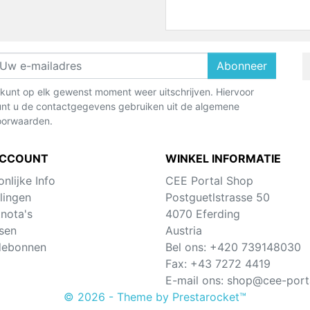
Abonneer
kunt op elk gewenst moment weer uitschrijven. Hiervoor
nt u de contactgegevens gebruiken uit de algemene
oorwaarden.
ACCOUNT
WINKEL INFORMATIE
nlijke Info
CEE Portal Shop
lingen
Postguetlstrasse 50
tnota's
4070 Eferding
sen
Austria
debonnen
Bel ons:
+420 739148030
Fax:
+43 7272 4419
E-mail ons:
shop@cee-porta
© 2026 - Theme by Prestarocket™