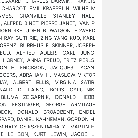
KEGAARD, CHARLES DARWIN, FRANCIS
 CHARCOT, EMIL KRAEPELIN, WILHELM
AMES, GRANVILLE STANLEY HALL,
ALFRED BINET, PIERRE JANET, IVAN P.
HORNDIKE, JOHN B. WATSON, EDWARD
 RAY GUTHRIE, ZING-YANG KUO, KARL
ORENZ, BURRHUS F. SKINNER, JOSEPH
EUD, ALFRED ADLER, CARL JUNG,
 HORNEY, ANNA FREUD, FRITZ PERLS,
TON H. ERICKSON, JACQUES LACAN,
OGERS, ABRAHAM H. MASLOW, VIKTOR
Y, ALBERT ELLIS, VIRGINIA SATIR,
NALD D. LAING, BORIS CYRULNIK,
 BLUMA ZEIGARNIK, DONALD HEBB,
ON FESTINGER, GEORGE ARMITAGE
BECK, DONALD BROADBENT, ENDEL
EPARD, DANIEL KAHNEMAN, GORDON H.
HÁLY CSÍKSZENTMIHÁLYI, MARTIN E.
VE LE BON, KURT LEWIN, JACOB L.