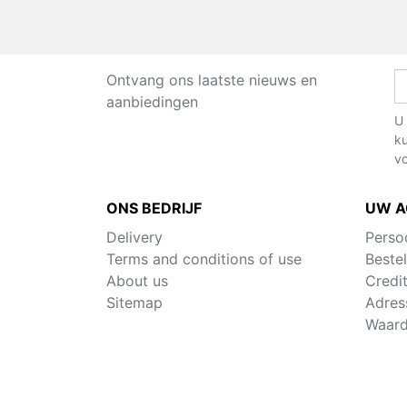
Ontvang ons laatste nieuws en
aanbiedingen
U 
ku
v
ONS BEDRIJF
UW 
Delivery
Persoo
Terms and conditions of use
Bestel
About us
Credi
Sitemap
Adres
Waar