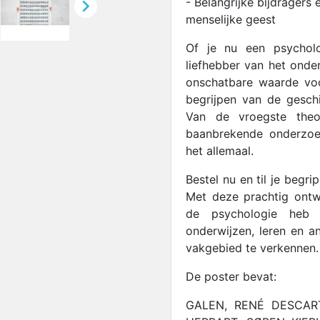

- Belangrijke bijdragers
menselijke geest
Of je nu een psycholo
liefhebber van het onde
onschatbare waarde voor
begrijpen van de geschi
Van de vroegste theo
baanbrekende onderzoe
het allemaal.
Bestel nu en til je begr
Met deze prachtig ontw
de psychologie heb 
onderwijzen, leren en a
vakgebied te verkennen.
De poster bevat:
GALEN, RENÉ DESCART