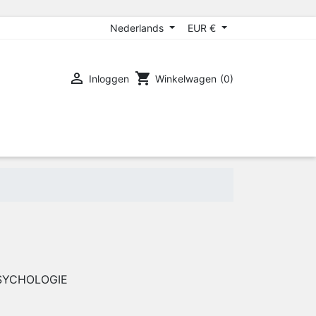
Nederlands
EUR €

shopping_cart
Inloggen
Winkelwagen
(0)
SYCHOLOGIE