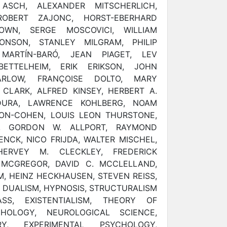
ASCH, ALEXANDER MITSCHERLICH,
ROBERT ZAJONC, HORST-EBERHARD
OWN, SERGE MOSCOVICI, WILLIAM
ONSON, STANLEY MILGRAM, PHILIP
MARTÍN-BARÓ, JEAN PIAGET, LEV
ETTELHEIM, ERIK ERIKSON, JOHN
RLOW, FRANÇOISE DOLTO, MARY
CLARK, ALFRED KINSEY, HERBERT A.
DURA, LAWRENCE KOHLBERG, NOAM
ON-COHEN, LOUIS LEON THURSTONE,
D, GORDON W. ALLPORT, RAYMOND
ENCK, NICO FRIJDA, WALTER MISCHEL,
HERVEY M. CLECKLEY, FREDERICK
MCGREGOR, DAVID C. MCCLELLAND,
, HEINZ HECKHAUSEN, STEVEN REISS,
 DUALISM, HYPNOSIS, STRUCTURALISM
SS, EXISTENTIALISM, THEORY OF
CHOLOGY, NEUROLOGICAL SCIENCE,
RY, EXPERIMENTAL PSYCHOLOGY,