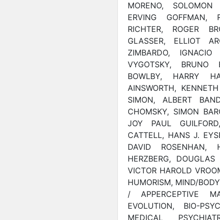
MORENO, SOLOMON 
ERVING GOFFMAN, 
RICHTER, ROGER BR
GLASSER, ELLIOT AR
ZIMBARDO, IGNACIO 
VYGOTSKY, BRUNO B
BOWLBY, HARRY HA
AINSWORTH, KENNETH 
SIMON, ALBERT BAN
CHOMSKY, SIMON BAR
JOY PAUL GUILFOR
CATTELL, HANS J. EYS
DAVID ROSENHAN, 
HERZBERG, DOUGLAS 
VICTOR HAROLD VROOM
HUMORISM, MIND/BODY
/ APPERCEPTIVE MA
EVOLUTION, BIO-PSY
MEDICAL PSYCHIAT