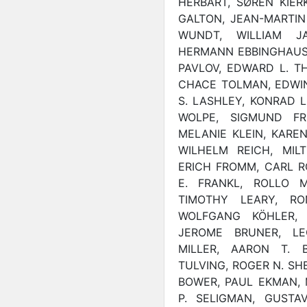
HERBART, SØREN KIER
GALTON, JEAN-MARTIN
WUNDT, WILLIAM J
HERMANN EBBINGHAUS, 
PAVLOV, EDWARD L. T
CHACE TOLMAN, EDWIN
S. LASHLEY, KONRAD L
WOLPE, SIGMUND FR
MELANIE KLEIN, KAREN
WILHELM REICH, MIL
ERICH FROMM, CARL R
E. FRANKL, ROLLO MA
TIMOTHY LEARY, RO
WOLFGANG KÖHLER,
JEROME BRUNER, LE
MILLER, AARON T. 
TULVING, ROGER N. SH
BOWER, PAUL EKMAN, MI
P. SELIGMAN, GUSTA