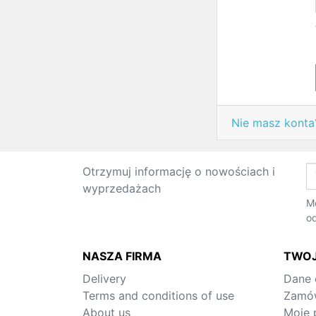
Nie masz konta?
Otrzymuj informację o nowościach i
wyprzedażach
Mo
od
NASZA FIRMA
TWOJ
Delivery
Dane
Terms and conditions of use
Zamów
About us
Moje 