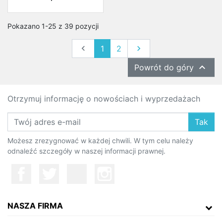
Pokazano 1-25 z 39 pozycji
Poprzedni
Następny

1
2


Powrót do góry
Otrzymuj informację o nowościach i wyprzedażach
Tak
Możesz zrezygnować w każdej chwili. W tym celu należy
odnaleźć szczegóły w naszej informacji prawnej.
NASZA FIRMA