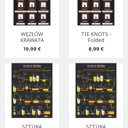
WĘZŁÓW
TIE KNOTS -
KRAWATA
Folded
Cena
Cena
19,99 €
8,99 €
SZTUKA
SZTUKA