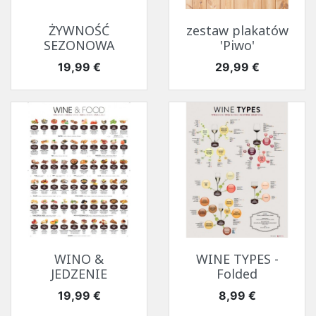
ŻYWNOŚĆ
zestaw plakatów
SEZONOWA
'Piwo'
Cena
Cena
19,99 €
29,99 €
WINO &
WINE TYPES -
JEDZENIE
Folded
Cena
Cena
19,99 €
8,99 €