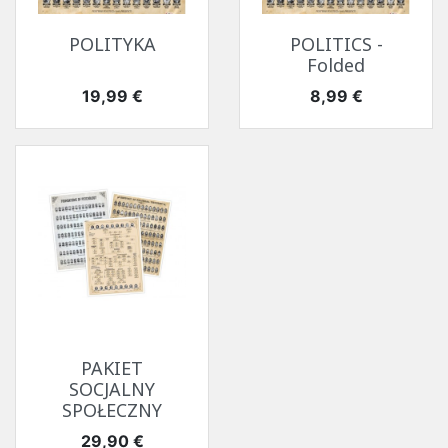
POLITYKA
POLITICS -
Folded
Cena
Cena
19,99 €
8,99 €
PAKIET
SOCJALNY
SPOŁECZNY
Cena
29,90 €