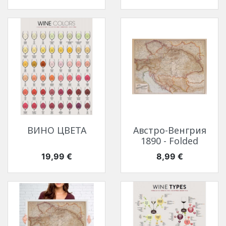
ВИНО ЦВЕТА
Австро-Венгрия
1890 - Folded
Цена
Цена
19,99 €
8,99 €