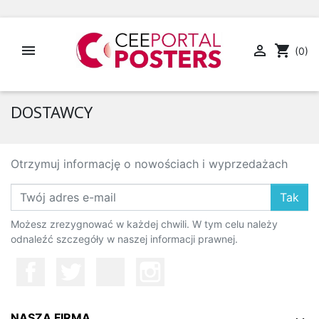


shopping_cart
(0)
DOSTAWCY
Otrzymuj informację o nowościach i wyprzedażach
Tak
Możesz zrezygnować w każdej chwili. W tym celu należy
odnaleźć szczegóły w naszej informacji prawnej.
NASZA FIRMA