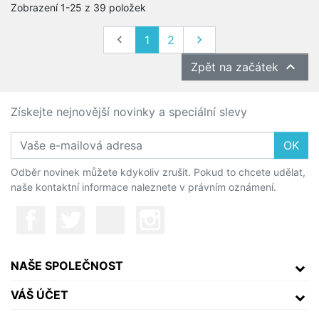
Zobrazení 1-25 z 39 položek
Předchozí
Další

1
2


Zpět na začátek
Získejte nejnovější novinky a speciální slevy
OK
Odběr novinek můžete kdykoliv zrušit. Pokud to chcete udělat,
naše kontaktní informace naleznete v právním oznámení.
NAŠE SPOLEČNOST
VÁŠ ÚČET