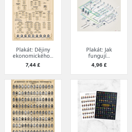
Plakát: Dějiny
Plakát: Jak
ekonomického...
fungují...
Cena
Cena
7,44 £
4,96 £