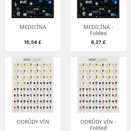
MEDICÍNA
MEDICÍNA -
Folded
Cena
Cena
16,54 £
8,27 £
ODRŮDY VÍN
ODRŮDY VÍN -
Folded