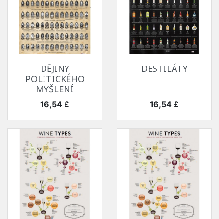
DĚJINY
DESTILÁTY
POLITICKÉHO
MYŠLENÍ
Cena
Cena
16,54 £
16,54 £