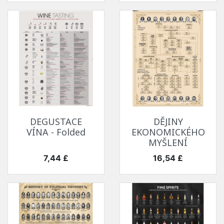
DEGUSTACE
DĚJINY
VÍNA - Folded
EKONOMICKÉHO
MYŠLENÍ
Cena
Cena
7,44 £
16,54 £