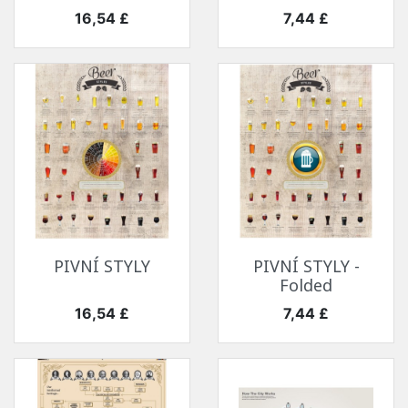
Cena
Cena
16,54 £
7,44 £
PIVNÍ STYLY
PIVNÍ STYLY -
Folded
Cena
Cena
16,54 £
7,44 £