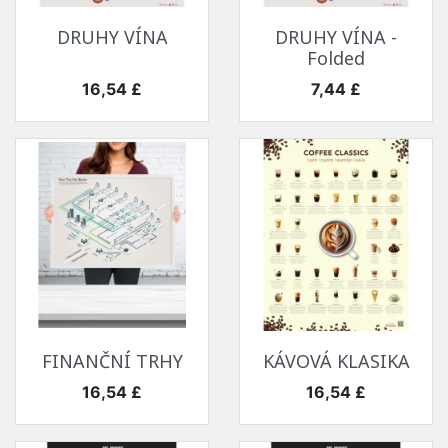
DRUHY VÍNA
DRUHY VÍNA -
Folded
Cena
Cena
16,54 £
7,44 £
FINANČNÍ TRHY
KÁVOVÁ KLASIKA
Cena
Cena
16,54 £
16,54 £