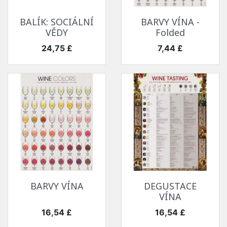
BALÍK: SOCIÁLNÍ
BARVY VÍNA -
VĚDY
Folded
Cena
Cena
24,75 £
7,44 £
BARVY VÍNA
DEGUSTACE
VÍNA
Cena
Cena
16,54 £
16,54 £