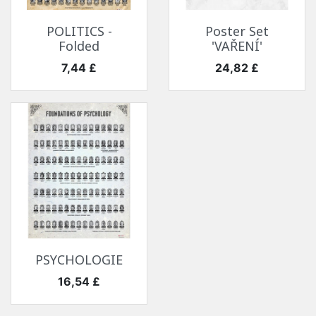
POLITICS -
Poster Set
Folded
'VAŘENÍ'
Cena
Cena
7,44 £
24,82 £
PSYCHOLOGIE
Cena
16,54 £