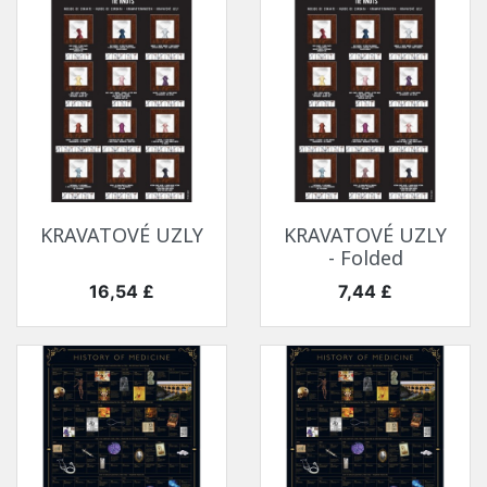
KRAVATOVÉ UZLY
KRAVATOVÉ UZLY
- Folded
Cena
Cena
16,54 £
7,44 £