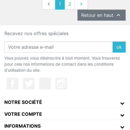
Précédent
Suivant

1
2


Retour en haut
Recevez nos offres spéciales
ok
Vous pouvez vous désinscrire à tout moment. Vous trouverez
pour cela nos informations de contact dans les conditions
d'utilisation du site.
NOTRE SOCIÉTÉ
VOTRE COMPTE
INFORMATIONS