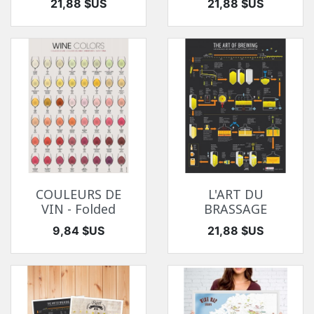
Prix
Prix
21,88 $US
21,88 $US
COULEURS DE
L'ART DU
VIN - Folded
BRASSAGE
Prix
Prix
9,84 $US
21,88 $US