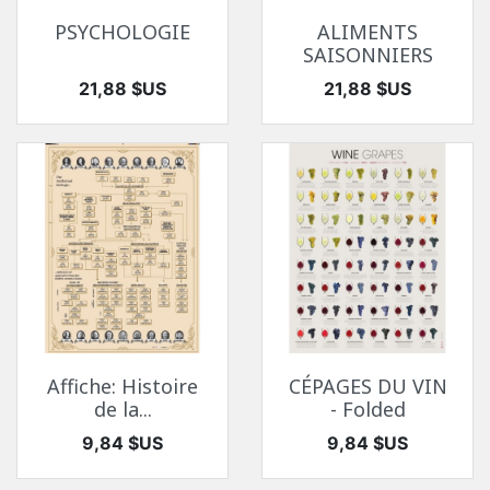
PSYCHOLOGIE
ALIMENTS
SAISONNIERS
Prix
Prix
21,88 $US
21,88 $US
Affiche: Histoire
CÉPAGES DU VIN
de la...
- Folded
Prix
Prix
9,84 $US
9,84 $US