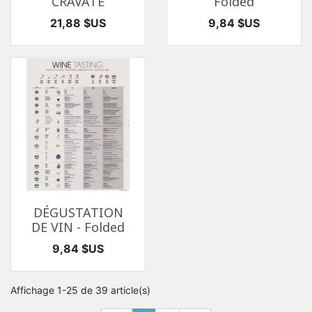
CRAVATE
Folded
Prix
Prix
21,88 $US
9,84 $US
DÉGUSTATION
DE VIN - Folded
Prix
9,84 $US
Affichage 1-25 de 39 article(s)