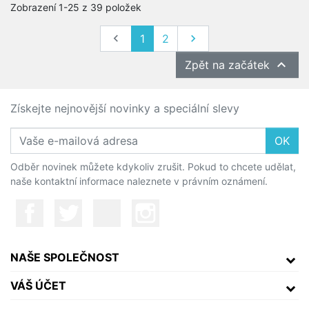
Zobrazení 1-25 z 39 položek
Předchozí
Další

1
2


Zpět na začátek
Získejte nejnovější novinky a speciální slevy
OK
Odběr novinek můžete kdykoliv zrušit. Pokud to chcete udělat,
naše kontaktní informace naleznete v právním oznámení.
NAŠE SPOLEČNOST
VÁŠ ÚČET