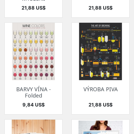
Cena
Cena
21,88 US$
21,88 US$
BARVY VÍNA -
VÝROBA PIVA
Folded
Cena
Cena
9,84 US$
21,88 US$