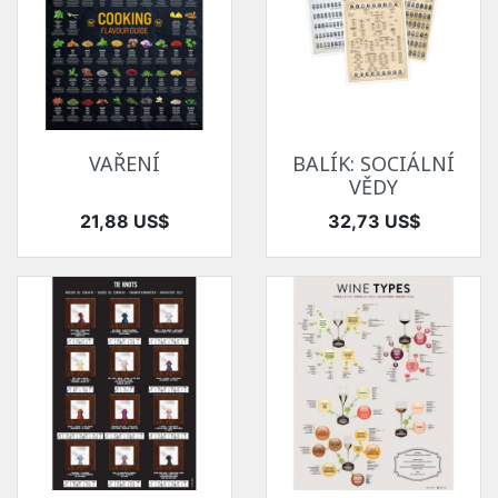
VAŘENÍ
BALÍK: SOCIÁLNÍ
VĚDY
Cena
Cena
21,88 US$
32,73 US$