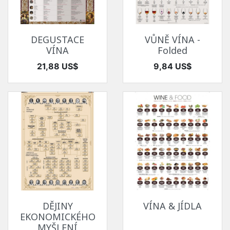
DEGUSTACE
VŮNĚ VÍNA -
VÍNA
Folded
Cena
Cena
21,88 US$
9,84 US$
DĚJINY
VÍNA & JÍDLA
EKONOMICKÉHO
MYŠLENÍ