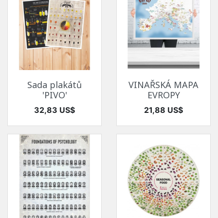
Sada plakátů
VINAŘSKÁ MAPA
'PIVO'
EVROPY
Cena
Cena
32,83 US$
21,88 US$