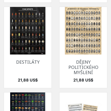
DESTILÁTY
DĚJINY
POLITICKÉHO
MYŠLENÍ
Cena
Cena
21,88 US$
21,88 US$