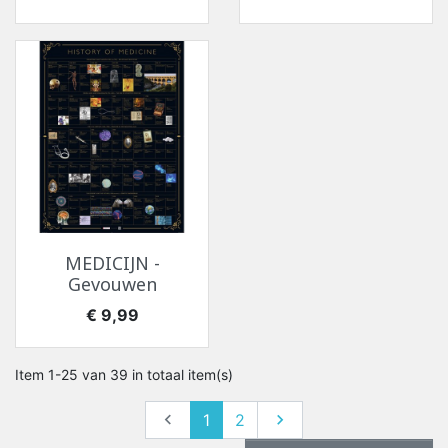
MEDICIJN -
Gevouwen
Prijs
€ 9,99
Item 1-25 van 39 in totaal item(s)
Vorige
Volgende

1
2
