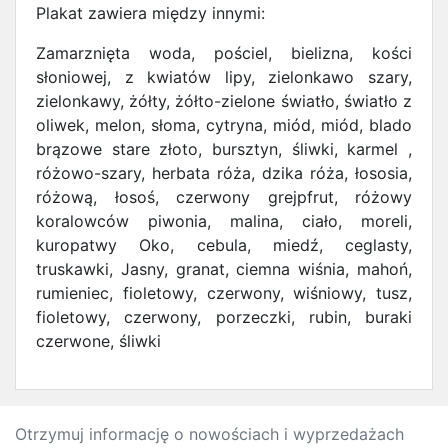
Plakat zawiera między innymi:
Zamarznięta woda, pościel, bielizna, kości
słoniowej, z kwiatów lipy, zielonkawo szary,
zielonkawy, żółty, żółto-zielone światło, światło z
oliwek, melon, słoma, cytryna, miód, miód, blado
brązowe stare złoto, bursztyn, śliwki, karmel ,
różowo-szary, herbata róża, dzika róża, łososia,
różową, łosoś, czerwony grejpfrut, różowy
koralowców piwonia, malina, ciało, moreli,
kuropatwy Oko, cebula, miedź, ceglasty,
truskawki, Jasny, granat, ciemna wiśnia, mahoń,
rumieniec, fioletowy, czerwony, wiśniowy, tusz,
fioletowy, czerwony, porzeczki, rubin, buraki
czerwone, śliwki
Otrzymuj informację o nowościach i wyprzedażach