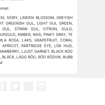
annat:
EN, IVORY, LINDEN BLOSSOM, GREYISH
HT GREENISH GUL, LIGHT GUL GREEN,
 GUL, STRAW GUL, CITRON, GULD,
UPGULD, AMBER, RAIS, PINKY GRAY, TE
MLA ROSA, LAKS, GRAPEFRUIT, CORAL
N, APRICOT, PARTRIDGE EYE, LÖK HUD,
TRAWBERRY, LJUST GARNET, BLACK RÖD
, BLÄCK, LÄGG RÖD, RÖD RÖDVIK, RUBB
OM