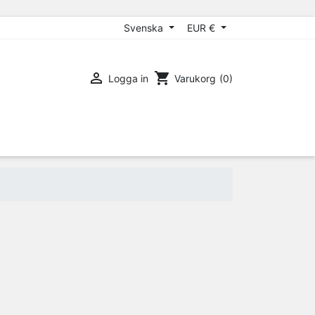
Svenska
EUR €

shopping_cart
Logga in
Varukorg
(0)