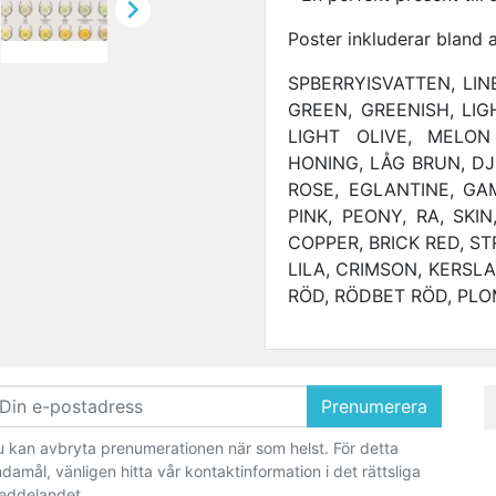

Poster inkluderar bland 
SPBERRYISVATTEN, LIN
GREEN, GREENISH, LIG
LIGHT OLIVE, MELON
HONING, LÅG BRUN, DJ
ROSE, EGLANTINE, GA
PINK, PEONY, RA, SKI
COPPER, BRICK RED, S
LILA, CRIMSON, KERSLA
RÖD, RÖDBET RÖD, PL
Prenumerera
 kan avbryta prenumerationen när som helst. För detta
damål, vänligen hitta vår kontaktinformation i det rättsliga
eddelandet.