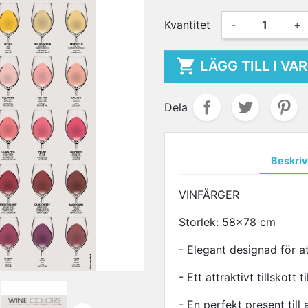
Kvantitet
-
+

LÄGG TILL I V
Dela
Beskriv
VINFÄRGER
Storlek: 58x78 cm
- Elegant designad för a
- Ett attraktivt tillskott 
- En perfekt present till 