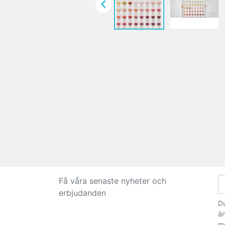

Få våra senaste nyheter och
erbjudanden
Du
än
m