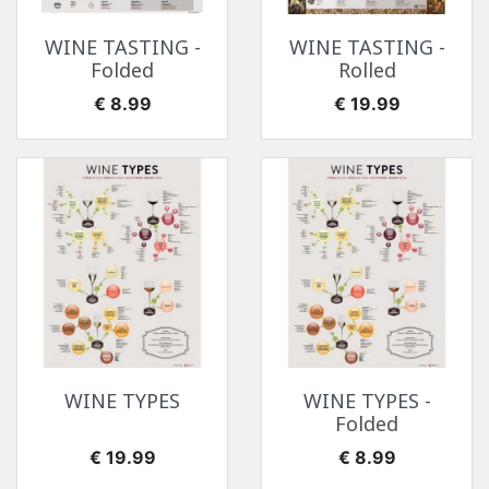
WINE TASTING -
WINE TASTING -
Folded
Rolled
价格
价格
€ 8.99
€ 19.99
WINE TYPES
WINE TYPES -
Folded
价格
价格
€ 19.99
€ 8.99