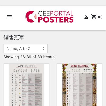


shopping_cart
(0)
销售冠军
Showing 26-39 of 39 item(s)