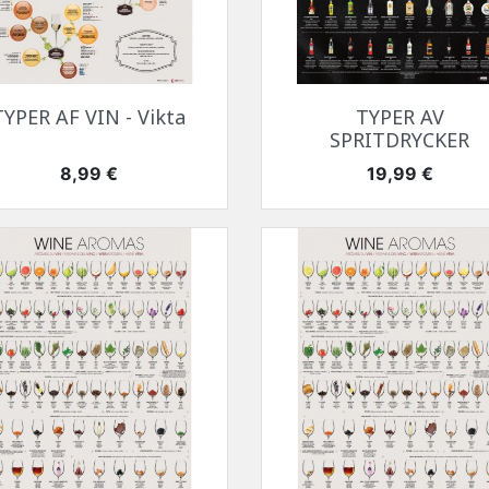
Snabbvy
Snabbvy


TYPER AF VIN - Vikta
TYPER AV
SPRITDRYCKER
Pris
Pris
8,99 €
19,99 €