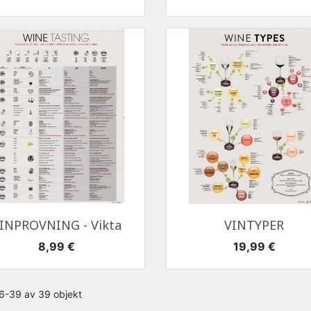
Snabbvy
Snabbvy


INPROVNING - Vikta
VINTYPER
Pris
Pris
8,99 €
19,99 €
26-39 av 39 objekt