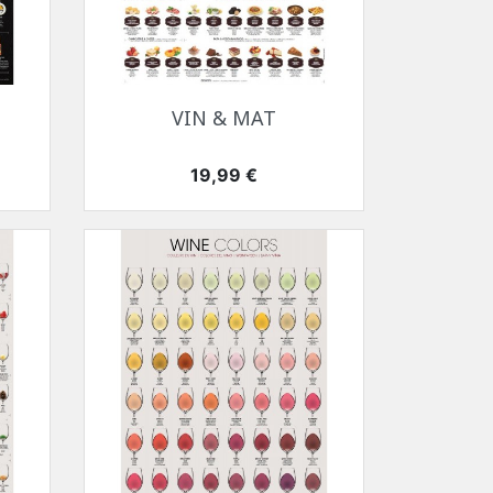
Snabbvy

VIN & MAT
Pris
19,99 €