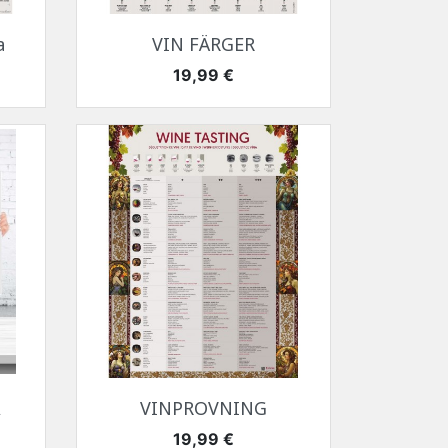
Snabbvy

a
VIN FÄRGER
Pris
19,99 €
Snabbvy

A
VINPROVNING
Pris
19,99 €