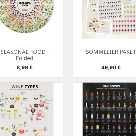
Snabbvy
Snabbvy


SEASONAL FOOD -
SOMMELIER PAKE
Folded
Pris
Pris
8,99 €
49,90 €