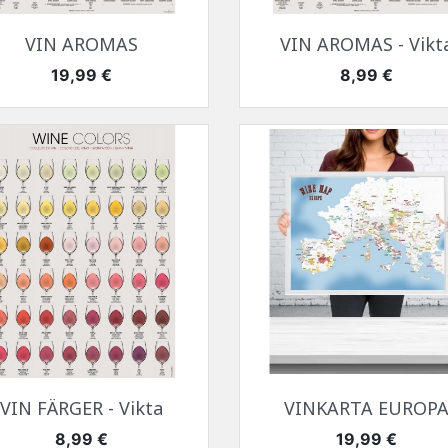
Snabbvy
Snabbvy


VIN AROMAS
VIN AROMAS - Vikt
Pris
Pris
19,99 €
8,99 €
Snabbvy
Snabbvy


VIN FÄRGER - Vikta
VINKARTA EUROP
Pris
Pris
8,99 €
19,99 €