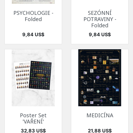
PSYCHOLOGIE -
SEZÓNNÍ
Folded
POTRAVINY -
Folded
Cena
Cena
9,84 US$
9,84 US$
Poster Set
MEDICÍNA
'VAŘENÍ'
Cena
Cena
32,83 US$
21,88 US$