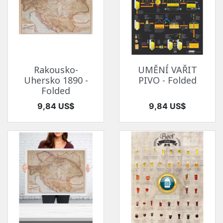
Rakousko-
UMĚNÍ VAŘIT
Uhersko 1890 -
PIVO - Folded
Folded
Cena
Cena
9,84 US$
9,84 US$