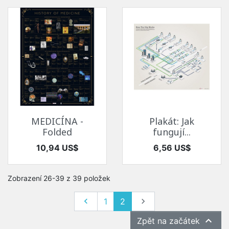
MEDICÍNA -
Plakát: Jak
Folded
fungují...
Cena
Cena
10,94 US$
6,56 US$
Zobrazení 26-39 z 39 položek
Předchozí
Další

1
2


Zpět na začátek