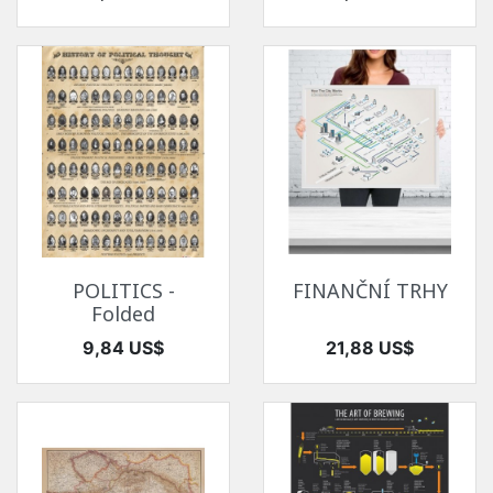
POLITICS -
FINANČNÍ TRHY
Folded
Cena
Cena
9,84 US$
21,88 US$