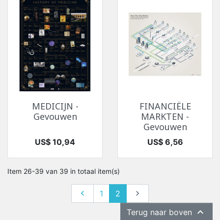
MEDICIJN -
FINANCIËLE
Gevouwen
MARKTEN -
Gevouwen
Prijs
Prijs
US$ 10,94
US$ 6,56
Item 26-39 van 39 in totaal item(s)
Vorige
Volgende

1
2


Terug naar boven