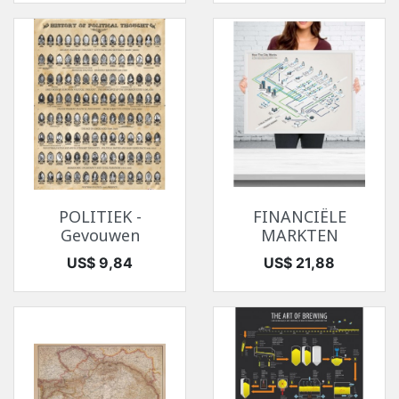
POLITIEK -
FINANCIËLE
Gevouwen
MARKTEN
Prijs
Prijs
US$ 9,84
US$ 21,88