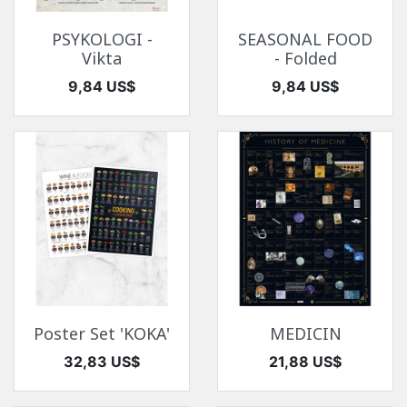
PSYKOLOGI -
SEASONAL FOOD
Vikta
- Folded
Pris
Pris
9,84 US$
9,84 US$
Poster Set 'KOKA'
MEDICIN
Pris
Pris
32,83 US$
21,88 US$