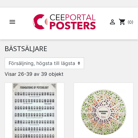


shopping_cart
(0)
BÄSTSÄLJARE
Visar 26-39 av 39 objekt