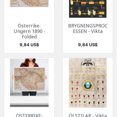
Österrike-
BRYGNINGSPROC
Ungern 1890 -
ESSEN - Vikta
Folded
Pris
Pris
9,84 US$
9,84 US$
ÖSTERRIKE-
ÖLSTILAR - Vikta