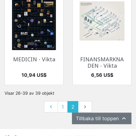
MEDICIN - Vikta
FINANSMARKNA
DEN - Vikta
Pris
Pris
10,94 US$
6,56 US$
Visar 26-39 av 39 objekt
Föregående
Nästa

1
2


Tillbaka till toppen