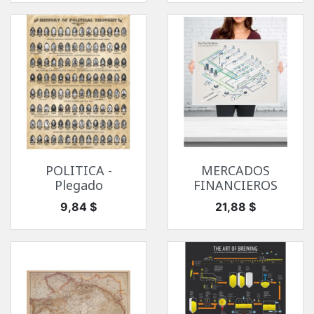
POLITICA -
MERCADOS
Plegado
FINANCIEROS
Precio
Precio
9,84 $
21,88 $