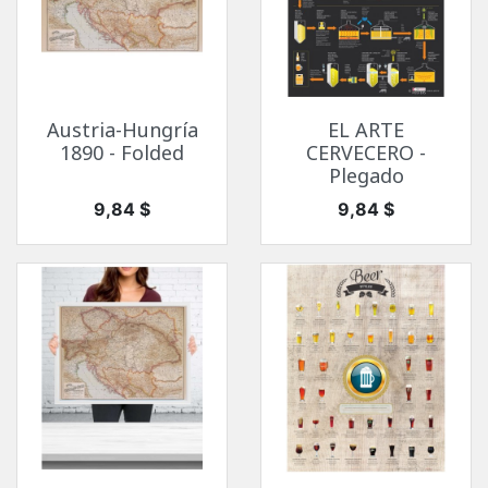
Austria-Hungría
EL ARTE
1890 - Folded
CERVECERO -
Plegado
Precio
Precio
9,84 $
9,84 $