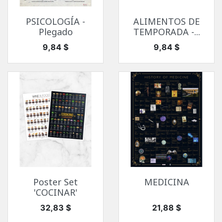
PSICOLOGÍA -
ALIMENTOS DE
Plegado
TEMPORADA -...
Precio
Precio
9,84 $
9,84 $
Poster Set
MEDICINA
'COCINAR'
Precio
Precio
32,83 $
21,88 $