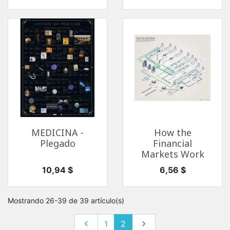
MEDICINA -
How the
Plegado
Financial
Markets Work
Precio
Precio
10,94 $
6,56 $
Mostrando 26-39 de 39 artículo(s)
Anterior
Siguiente

1
2
