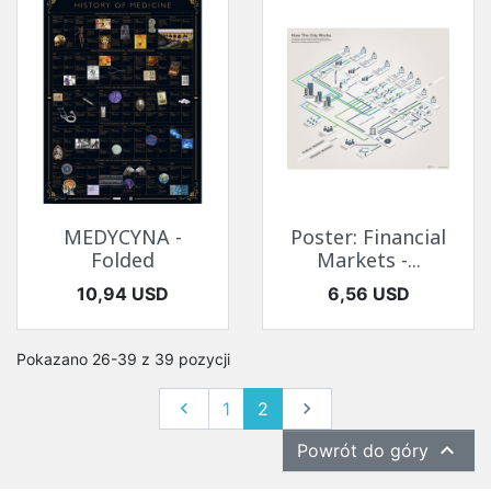
MEDYCYNA -
Poster: Financial
Folded
Markets -...
Cena
Cena
10,94 USD
6,56 USD
Pokazano 26-39 z 39 pozycji
Poprzedni
Następny

1
2


Powrót do góry