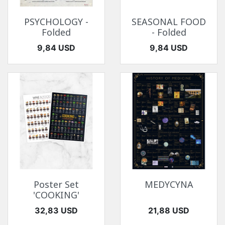
PSYCHOLOGY -
SEASONAL FOOD
Folded
- Folded
Cena
Cena
9,84 USD
9,84 USD
Poster Set
MEDYCYNA
'COOKING'
Cena
Cena
32,83 USD
21,88 USD