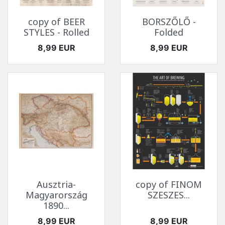
copy of BEER
BORSZŐLŐ -
STYLES - Rolled
Folded
Ár
Ár
8,99 EUR
8,99 EUR
Ausztria-
copy of FINOM
Magyarország
SZESZES...
1890...
Ár
Ár
8,99 EUR
8,99 EUR