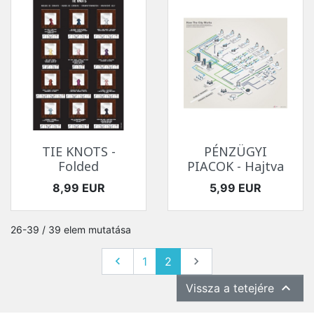
TIE KNOTS -
PÉNZÜGYI
Folded
PIACOK - Hajtva
Ár
Ár
8,99 EUR
5,99 EUR
26-39 / 39 elem mutatása
Előző
Következő

1
2


Vissza a tetejére