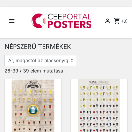


shopping_cart
(0)
NÉPSZERŰ TERMÉKEK
26-39 / 39 elem mutatása