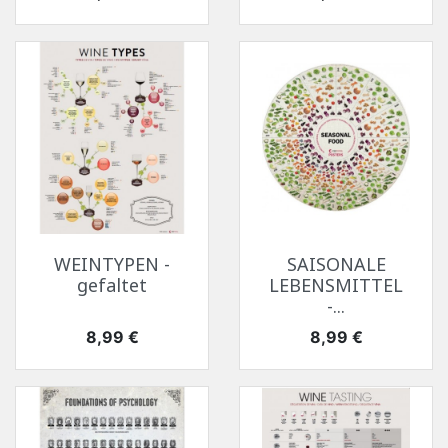
WEINTYPEN -
SAISONALE
gefaltet
LEBENSMITTEL
-...
Preis
Preis
8,99 €
8,99 €