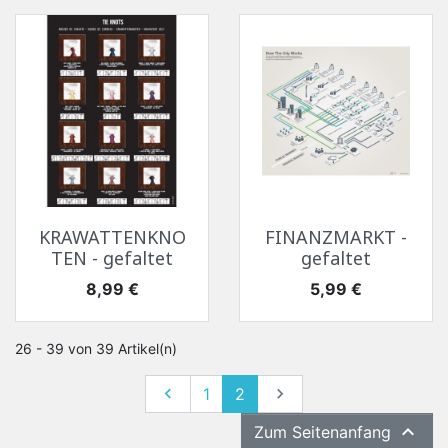
KRAWATTENKNO
FINANZMARKT -
TEN - gefaltet
gefaltet
Preis
Preis
8,99 €
5,99 €
26 - 39 von 39 Artikel(n)
Zurück
Weiter

1
2


Zum Seitenanfang