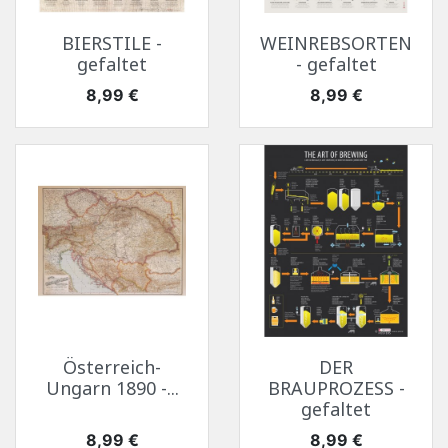
BIERSTILE -
WEINREBSORTEN
gefaltet
- gefaltet
Preis
Preis
8,99 €
8,99 €
Österreich-
DER
Ungarn 1890 -...
BRAUPROZESS -
gefaltet
Preis
Preis
8,99 €
8,99 €