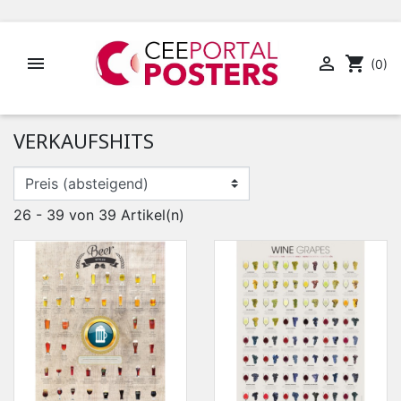


shopping_cart
(0)
VERKAUFSHITS
26 - 39 von 39 Artikel(n)