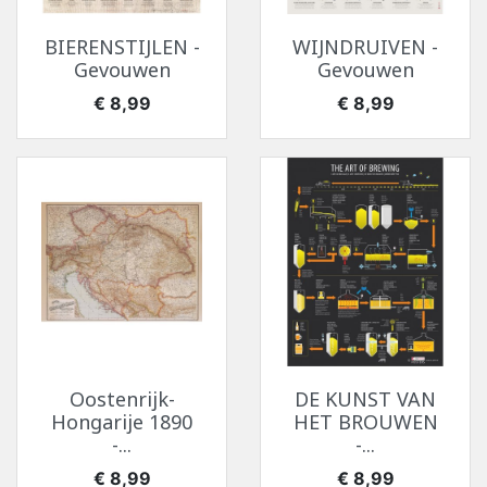
BIERENSTIJLEN -
WIJNDRUIVEN -
Gevouwen
Gevouwen
Prijs
Prijs
€ 8,99
€ 8,99
Oostenrijk-
DE KUNST VAN
Hongarije 1890
HET BROUWEN
-...
-...
Prijs
Prijs
€ 8,99
€ 8,99