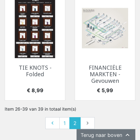
TIE KNOTS -
FINANCIËLE
Folded
MARKTEN -
Gevouwen
Prijs
Prijs
€ 8,99
€ 5,99
Item 26-39 van 39 in totaal item(s)
Vorige
Volgende

1
2


Terug naar boven