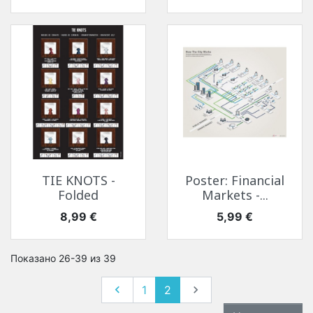
TIE KNOTS -
Poster: Financial
Folded
Markets -...
Цена
Цена
8,99 €
5,99 €
Показано 26-39 из 39
Назад
Вперед

1
2
