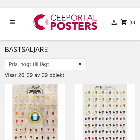


shopping_cart
(0)
BÄSTSÄLJARE
Visar 26-39 av 39 objekt