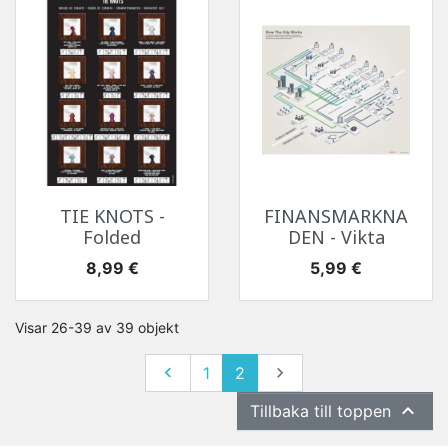
TIE KNOTS -
FINANSMARKNA
Folded
DEN - Vikta
Pris
Pris
8,99 €
5,99 €
Visar 26-39 av 39 objekt
Föregående
Nästa

1
2


Tillbaka till toppen