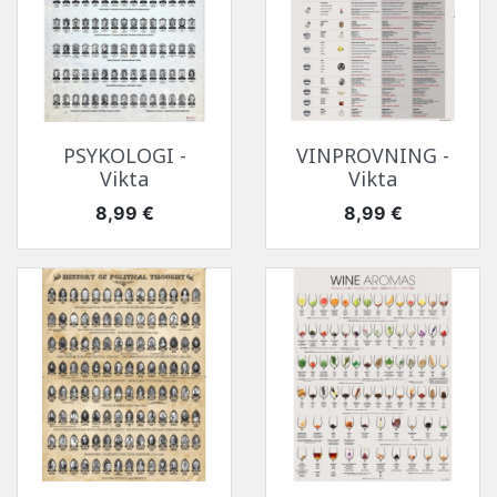
PSYKOLOGI -
VINPROVNING -
Vikta
Vikta
Pris
Pris
8,99 €
8,99 €