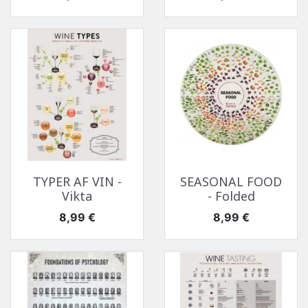
TYPER AF VIN -
SEASONAL FOOD
Vikta
- Folded
Pris
Pris
8,99 €
8,99 €