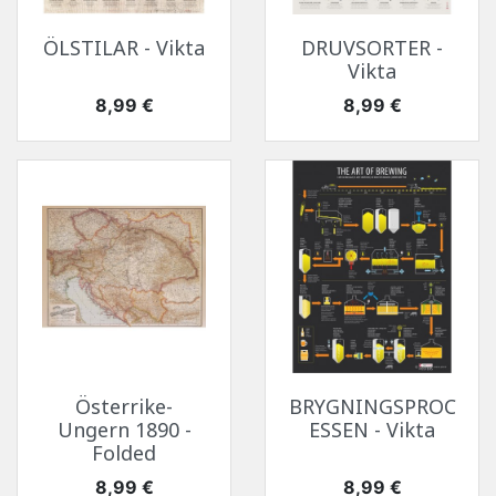
ÖLSTILAR - Vikta
DRUVSORTER -
Vikta
Pris
Pris
8,99 €
8,99 €
Österrike-
BRYGNINGSPROC
Ungern 1890 -
ESSEN - Vikta
Folded
Pris
Pris
8,99 €
8,99 €