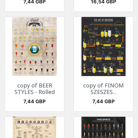
Ár
Ár
7,44 GBP
16,54 GBP
copy of BEER
copy of FINOM
STYLES - Rolled
SZESZES...
Ár
Ár
7,44 GBP
7,44 GBP