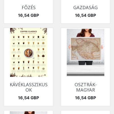
FŐZÉS
GAZDASÁG
Ár
Ár
16,54 GBP
16,54 GBP
KÁVÉKLASSZIKUS
OSZTRÁK-
OK
MAGYAR
Ár
Ár
16,54 GBP
16,54 GBP