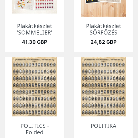
Plakátkészlet
Plakátkészlet
'SOMMELIER'
SÖRFŐZÉS
Ár
Ár
41,30 GBP
24,82 GBP
POLITICS -
POLITIKA
Folded