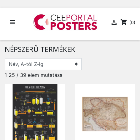


shopping_cart
(0)
NÉPSZERŰ TERMÉKEK
1-25 / 39 elem mutatása