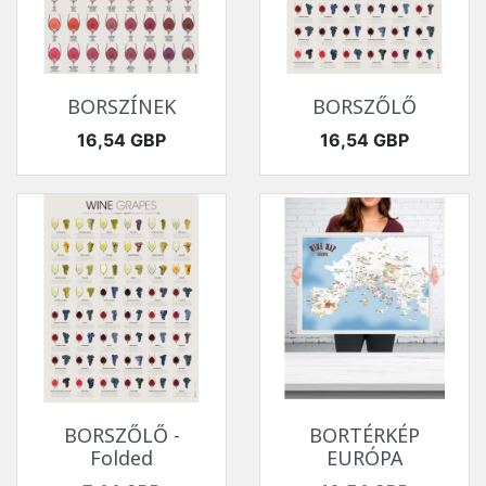
BORSZÍNEK
BORSZŐLŐ
Ár
Ár
16,54 GBP
16,54 GBP
BORSZŐLŐ -
BORTÉRKÉP
Folded
EURÓPA