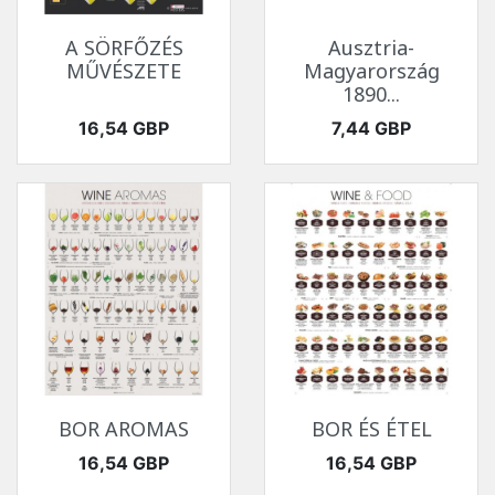
A SÖRFŐZÉS
Ausztria-
MŰVÉSZETE
Magyarország
1890...
Ár
Ár
16,54 GBP
7,44 GBP
BOR AROMAS
BOR ÉS ÉTEL
Ár
Ár
16,54 GBP
16,54 GBP