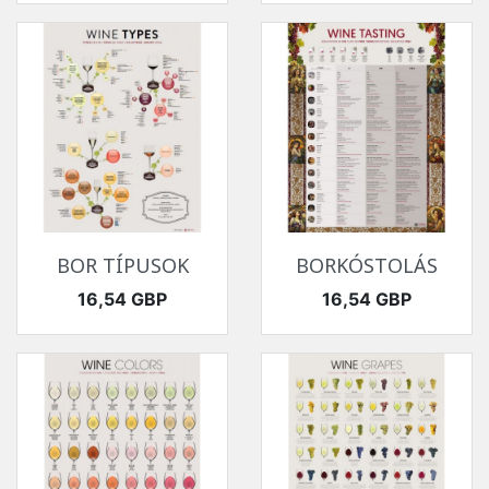
BOR TÍPUSOK
BORKÓSTOLÁS
Ár
Ár
16,54 GBP
16,54 GBP