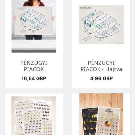
PÉNZÜGYI
PÉNZÜGYI
PIACOK
PIACOK - Hajtva
Ár
Ár
16,54 GBP
4,96 GBP