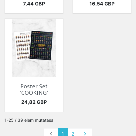
Ár
Ár
7,44 GBP
16,54 GBP
Poster Set
'COOKING'
Ár
24,82 GBP
1-25 / 39 elem mutatása
Előző
Következő

1
2
