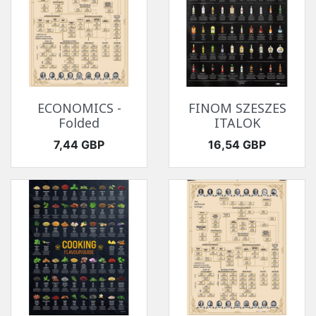
ECONOMICS -
FINOM SZESZES
Folded
ITALOK
Ár
Ár
7,44 GBP
16,54 GBP