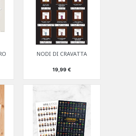
Anteprima

RO
NODI DI CRAVATTA
Prezzo
19,99 €