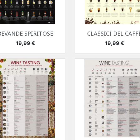
Anteprima
Anteprima


BEVANDE SPIRITOSE
CLASSICI DEL CAFF
Prezzo
Prezzo
19,99 €
19,99 €