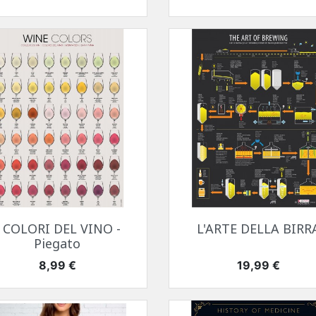
Anteprima
Anteprima


I COLORI DEL VINO -
L'ARTE DELLA BIRR
Piegato
Prezzo
Prezzo
8,99 €
19,99 €