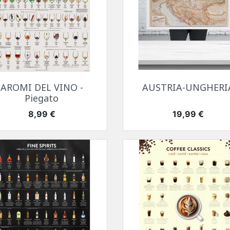
Anteprima
Anteprima


AROMI DEL VINO -
AUSTRIA-UNGHERI
Piegato
Prezzo
Prezzo
8,99 €
19,99 €