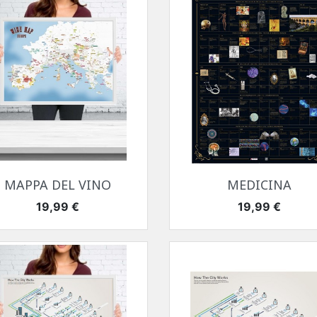
Anteprima
Anteprima


MAPPA DEL VINO
MEDICINA
Prezzo
Prezzo
19,99 €
19,99 €