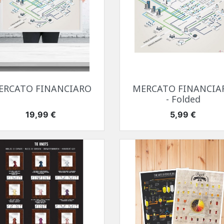
Anteprima
Anteprima


ERCATO FINANCIARO
MERCATO FINANCIA
- Folded
Prezzo
Prezzo
19,99 €
5,99 €