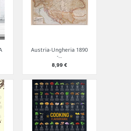
Anteprima

A
Austria-Ungheria 1890
-...
Prezzo
8,99 €