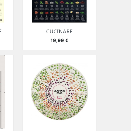
Anteprima

È
CUCINARE
Prezzo
19,99 €