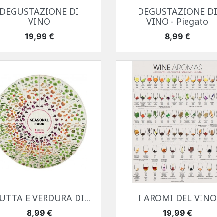
Anteprima
Anteprima


DEGUSTAZIONE DI
DEGUSTAZIONE D
VINO
VINO - Piegato
Prezzo
Prezzo
19,99 €
8,99 €
Anteprima
Anteprima


UTTA E VERDURA DI...
I AROMI DEL VINO
Prezzo
Prezzo
8,99 €
19,99 €