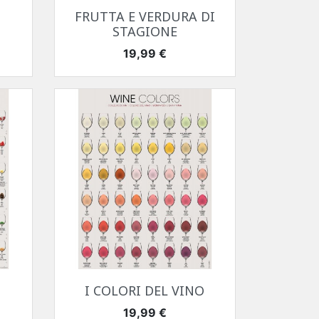
Anteprima

I
FRUTTA E VERDURA DI
STAGIONE
Prezzo
19,99 €
Anteprima

I COLORI DEL VINO
Prezzo
19,99 €