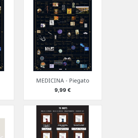
Anteprima

MEDICINA - Piegato
Prezzo
9,99 €