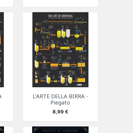
Anteprima

A
L'ARTE DELLA BIRRA -
Piegato
Prezzo
8,99 €