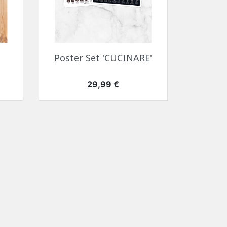
Anteprima

Poster Set 'CUCINARE'
Prezzo
29,99 €