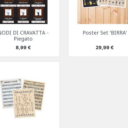
Anteprima
Anteprima


NODI DI CRAVATTA -
Poster Set 'BIRRA'
Piegato
Prezzo
Prezzo
8,99 €
29,99 €