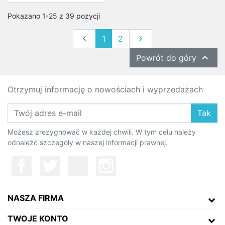
Pokazano 1-25 z 39 pozycji
Poprzedni
Następny

1
2


Powrót do góry
Otrzymuj informację o nowościach i wyprzedażach
Tak
Możesz zrezygnować w każdej chwili. W tym celu należy
odnaleźć szczegóły w naszej informacji prawnej.
NASZA FIRMA
TWOJE KONTO