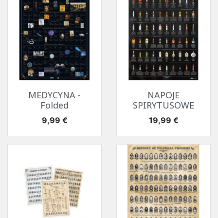
MEDYCYNA -
NAPOJE
Folded
SPIRYTUSOWE
Cena
Cena
9,99 €
19,99 €