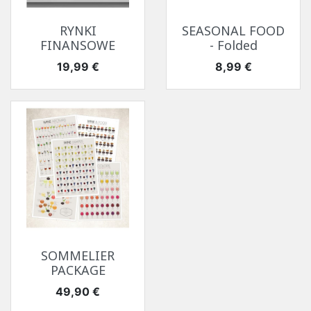
RYNKI
SEASONAL FOOD
FINANSOWE
- Folded
Cena
Cena
19,99 €
8,99 €
SOMMELIER
PACKAGE
Cena
49,90 €