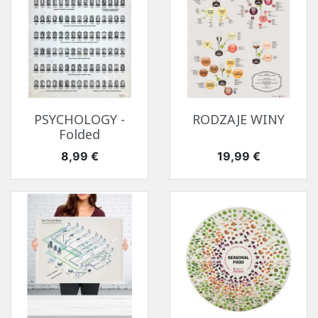
PSYCHOLOGY -
RODZAJE WINY
Folded
Cena
Cena
8,99 €
19,99 €