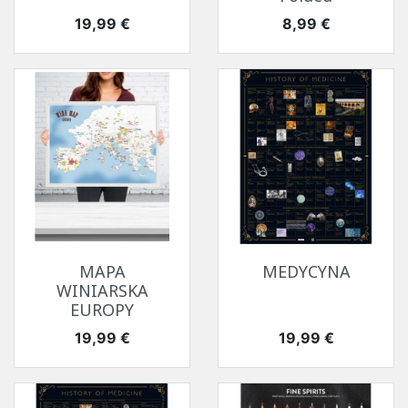
Cena
Cena
19,99 €
8,99 €
MAPA
MEDYCYNA
WINIARSKA
EUROPY
Cena
Cena
19,99 €
19,99 €