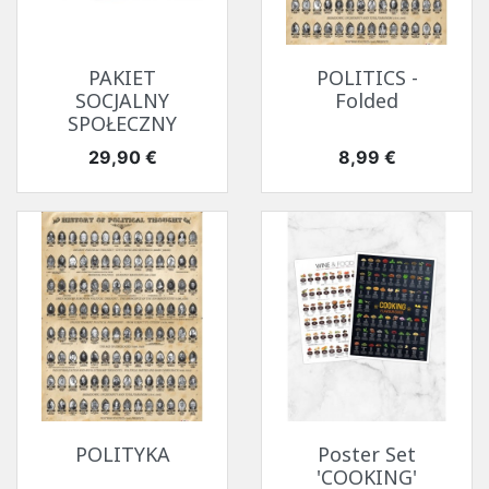
PAKIET
POLITICS -
SOCJALNY
Folded
SPOŁECZNY
Cena
Cena
29,90 €
8,99 €
POLITYKA
Poster Set
'COOKING'