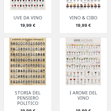
UVE DA VINO
VINO & CIBO
Prezzo
Prezzo
19,99 €
19,99 €
STORIA DEL
I AROMI DEL
PENSIERO
VINO
POLITICO
Prezzo
Prezzo
19,99 €
19,99 €