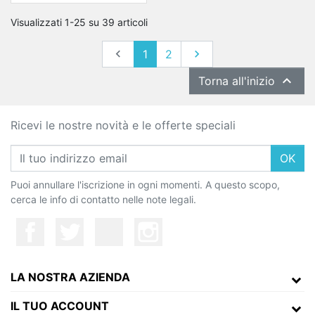
Visualizzati 1-25 su 39 articoli
Precedente
Successivo

1
2


Torna all'inizio
Ricevi le nostre novità e le offerte speciali
OK
Puoi annullare l'iscrizione in ogni momenti. A questo scopo,
cerca le info di contatto nelle note legali.
LA NOSTRA AZIENDA
IL TUO ACCOUNT