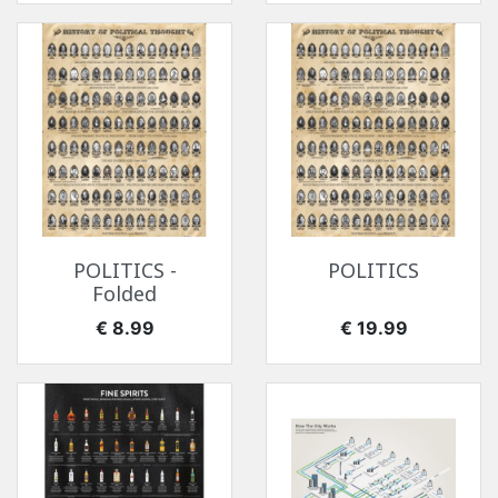
POLITICS -
POLITICS
Folded
价格
价格
€ 8.99
€ 19.99