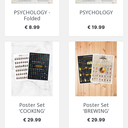
PSYCHOLOGY -
PSYCHOLOGY
Folded
价格
价格
€ 8.99
€ 19.99
Poster Set
Poster Set
'COOKING'
'BREWING'
价格
价格
€ 29.99
€ 29.99