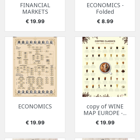
FINANCIAL
ECONOMICS -
MARKETS
Folded
价格
价格
€ 19.99
€ 8.99
ECONOMICS
copy of WINE
MAP EUROPE -...
价格
价格
€ 19.99
€ 19.99