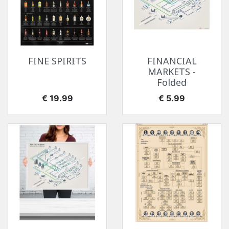
FINE SPIRITS
FINANCIAL
MARKETS -
Folded
价格
价格
€ 19.99
€ 5.99