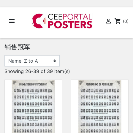


shopping_cart
(0)
销售冠军
Showing 26-39 of 39 item(s)