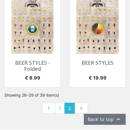
BEER STYLES -
BEER STYLES
Folded
价格
价格
€ 8.99
€ 19.99
Showing 26-39 of 39 item(s)
上一个
下一个

1
2


Back to top