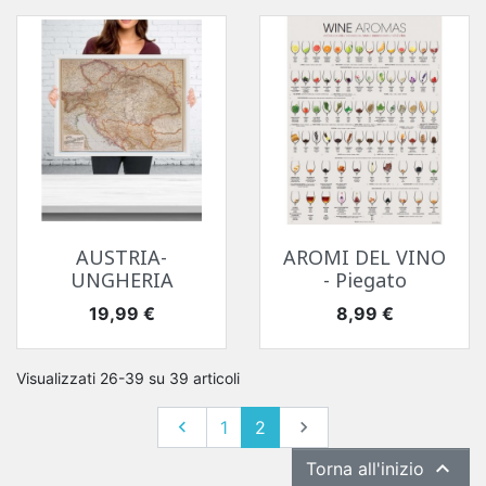
AUSTRIA-
AROMI DEL VINO
UNGHERIA
- Piegato
Prezzo
Prezzo
19,99 €
8,99 €
Visualizzati 26-39 su 39 articoli
Precedente
Successivo

1
2


Torna all'inizio