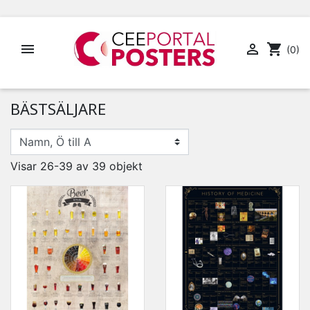


shopping_cart
(0)
BÄSTSÄLJARE
Visar 26-39 av 39 objekt