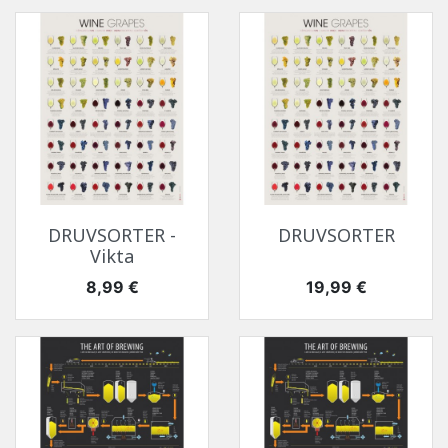
DRUVSORTER -
DRUVSORTER
Vikta
Pris
Pris
8,99 €
19,99 €