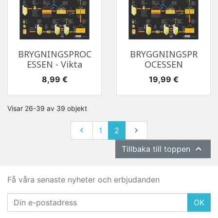
BRYGNINGSPROC
BRYGGNINGSPR
ESSEN - Vikta
OCESSEN
Pris
Pris
8,99 €
19,99 €
Visar 26-39 av 39 objekt
Föregående
Nästa

1
2


Tillbaka till toppen
Få våra senaste nyheter och erbjudanden
OK