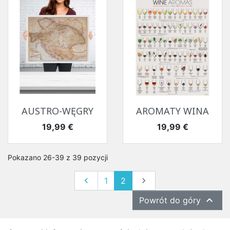
AUSTRO-WĘGRY
AROMATY WINA
Cena
Cena
19,99 €
19,99 €
Pokazano 26-39 z 39 pozycji
Poprzedni
Następny

1
2


Powrót do góry