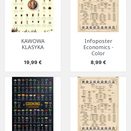
KAWOWA
Infoposter
KLASYKA
Economics -
Color
Cena
Cena
19,99 €
8,99 €