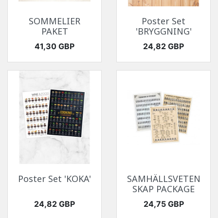
SOMMELIER
Poster Set
PAKET
'BRYGGNING'
Pris
Pris
41,30 GBP
24,82 GBP
Poster Set 'KOKA'
SAMHÄLLSVETEN
SKAP PACKAGE
Pris
Pris
24,82 GBP
24,75 GBP