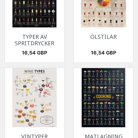
TYPER AV
ÖLSTILAR
SPRITDRYCKER
Pris
Pris
16,54 GBP
16,54 GBP
VINTYPER
MATLAGNING