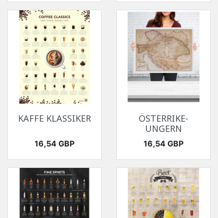
KAFFE KLASSIKER
ÖSTERRIKE-
UNGERN
Pris
Pris
16,54 GBP
16,54 GBP