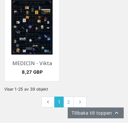
MEDICIN - Vikta
Pris
8,27 GBP
Visar 1-25 av 39 objekt
Föregående
Nästa

1
2


Tillbaka till toppen